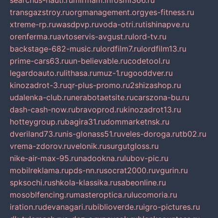
searchus-nauti.ru
mirmam.info
smi366.ru
transgazstroy.ru
orgmanagement.org
yes-fitness.ru
xtreme-rp.ru
wasdpvp.ru
voda-otri.ru
tishinapve.ru
orenferma.ru
avtoservis-avgust.ru
lord-tv.ru
backstage-682-music.ru
lordfilm7.ru
lordfilm13.ru
prime-cars63.ru
un-believable.ru
codetool.ru
legardoauto.ru
lithasa.ru
muz-1.ru
gooddver.ru
kinozadrot-3.ru
qr-plus-promo.ru
2shizashop.ru
udalenka-club.ru
nerabotaetsite.ru
carszona-bu.ru
dash-cash-now.ru
bravoprod.ru
kinozadrot13.ru
hotteygroup.ru
bagira31.ru
dommarketnsk.ru
dveriland73.ru
nis-glonass51.ru
veles-doroga.ru
tb02.ru
vrema-zdorov.ru
velonik.ru
surgutgloss.ru
nike-air-max-95.ru
nadookna.ru
lubov-pic.ru
mobilreklama.ru
pds-nn.ru
socrat2000.ru
vgurin.ru
spksochi.ru
shkola-klassika.ru
sabeonline.ru
mosoblfencing.ru
masteroptica.ru
lucomoria.ru
iration.ru
devanagari.ru
biblioverde.ru
igro-pictures.ru