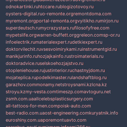
odnokartinki.ru
htccare.ru
blogizotovoy.ru
oysters-digital.ru
o-remonte.org
remontdoma.com
myremont.org
portal-remonta.org
vyitikho.ru
mirjon.ru
superdeutsch.ru
mycrazystars.ru
filosofyfree.com
mypetslife.org
warren-buffett.org
greleon.com
sp-or.ru
infoelectrik.ru
materialexpert.ru
detkiexpert.ru
doktorvilechit.ru
vsesvoimirykami.ru
instrumentgid.ru
manikjurinfo.ru
hozjajkainfo.ru
stroimaterials.ru
doktoradvice.ru
selskoehozjajstvo.ru
otopleniehouse.ru
justinterior.ru
chastnyjdom.ru
mojateplica.ru
podelkimaster.ru
landshaftblog.ru
garazhov.com
monamy.net
stroysnami.kz
lcna.kz
stroyu.kz
my-vesta.com
timeszp.com
avtoguru.net
zsmh.com.ua
allcelebsplasticsurgery.com
all-tattoos-for-men.com
poisk-auto.com
best-radio.com.ua
ost-engineering.com
kuryatnik.info
euroshiny.com.ua
poremontuavto.com