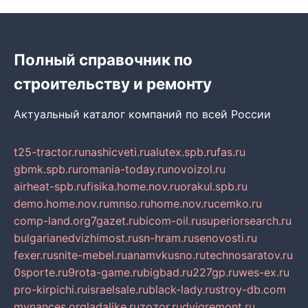
Полный справочник по
строительству и ремонту
Актуальный каталог компаний по всей России
t25-tractor.ru
nashicveti.ru
alutex.spb.ru
fas.ru
gbmk.spb.ru
romania-today.ru
novoizol.ru
airheat-spb.ru
fisika.home.nov.ru
orakul.spb.ru
demo.home.nov.ru
mnso.ru
home.nov.ru
cemko.ru
comp-land.org
7gazet.ru
bicom-oil.ru
superiorsearch.ru
bulgarianedvizhimost.ru
sn-hram.ru
senovosti.ru
fexer.ru
snite-mebel.ru
anamvkusno.ru
technosaratov.ru
0sporte.ru
9rota-game.ru
bigbad.ru
227gp.ru
wes-ex.ru
pro-kirpichi.ru
israelsale.ru
black-lady.ru
stroy-db.com
mynances.org
ladalike.ru
zozor.ru
dvigremont.ru