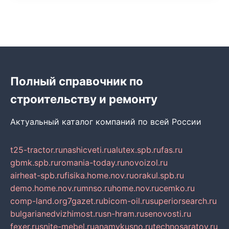
Полный справочник по
строительству и ремонту
Актуальный каталог компаний по всей России
t25-tractor.ru
nashicveti.ru
alutex.spb.ru
fas.ru
gbmk.spb.ru
romania-today.ru
novoizol.ru
airheat-spb.ru
fisika.home.nov.ru
orakul.spb.ru
demo.home.nov.ru
mnso.ru
home.nov.ru
cemko.ru
comp-land.org
7gazet.ru
bicom-oil.ru
superiorsearch.ru
bulgarianedvizhimost.ru
sn-hram.ru
senovosti.ru
fexer.ru
snite-mebel.ru
anamvkusno.ru
technosaratov.ru