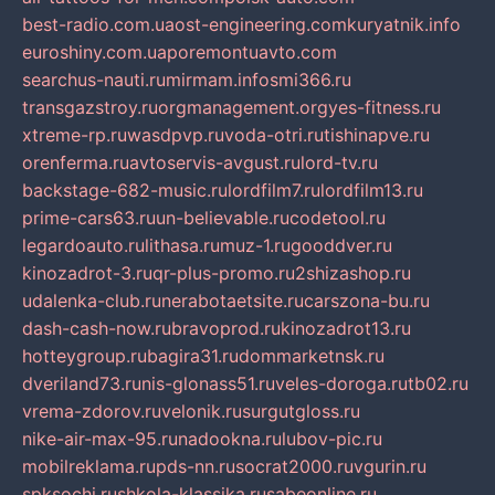
best-radio.com.ua
ost-engineering.com
kuryatnik.info
euroshiny.com.ua
poremontuavto.com
searchus-nauti.ru
mirmam.info
smi366.ru
transgazstroy.ru
orgmanagement.org
yes-fitness.ru
xtreme-rp.ru
wasdpvp.ru
voda-otri.ru
tishinapve.ru
orenferma.ru
avtoservis-avgust.ru
lord-tv.ru
backstage-682-music.ru
lordfilm7.ru
lordfilm13.ru
prime-cars63.ru
un-believable.ru
codetool.ru
legardoauto.ru
lithasa.ru
muz-1.ru
gooddver.ru
kinozadrot-3.ru
qr-plus-promo.ru
2shizashop.ru
udalenka-club.ru
nerabotaetsite.ru
carszona-bu.ru
dash-cash-now.ru
bravoprod.ru
kinozadrot13.ru
hotteygroup.ru
bagira31.ru
dommarketnsk.ru
dveriland73.ru
nis-glonass51.ru
veles-doroga.ru
tb02.ru
vrema-zdorov.ru
velonik.ru
surgutgloss.ru
nike-air-max-95.ru
nadookna.ru
lubov-pic.ru
mobilreklama.ru
pds-nn.ru
socrat2000.ru
vgurin.ru
spksochi.ru
shkola-klassika.ru
sabeonline.ru