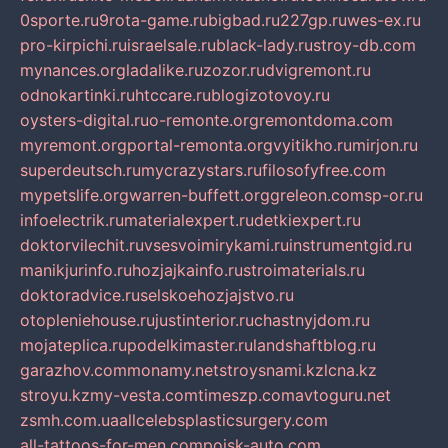
0sporte.ru
9rota-game.ru
bigbad.ru
227gp.ru
wes-ex.ru
pro-kirpichi.ru
israelsale.ru
black-lady.ru
stroy-db.com
mynances.org
ladalike.ru
zozor.ru
dvigremont.ru
odnokartinki.ru
htccare.ru
blogizotovoy.ru
oysters-digital.ru
o-remonte.org
remontdoma.com
myremont.org
portal-remonta.org
vyitikho.ru
mirjon.ru
superdeutsch.ru
mycrazystars.ru
filosofyfree.com
mypetslife.org
warren-buffett.org
greleon.com
sp-or.ru
infoelectrik.ru
materialexpert.ru
detkiexpert.ru
doktorvilechit.ru
vsesvoimirykami.ru
instrumentgid.ru
manikjurinfo.ru
hozjajkainfo.ru
stroimaterials.ru
doktoradvice.ru
selskoehozjajstvo.ru
otopleniehouse.ru
justinterior.ru
chastnyjdom.ru
mojateplica.ru
podelkimaster.ru
landshaftblog.ru
garazhov.com
monamy.net
stroysnami.kz
lcna.kz
stroyu.kz
my-vesta.com
timeszp.com
avtoguru.net
zsmh.com.ua
allcelebsplasticsurgery.com
all-tattoos-for-men.com
poisk-auto.com