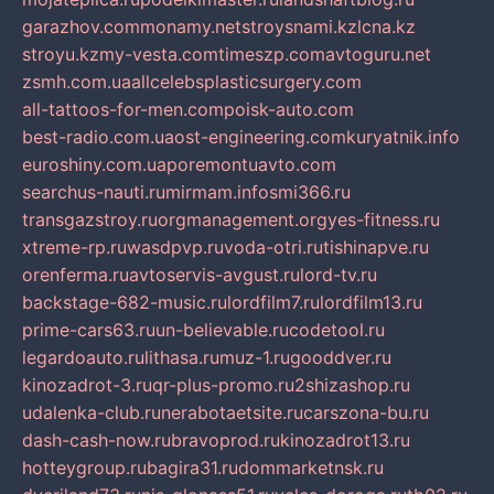
garazhov.com
monamy.net
stroysnami.kz
lcna.kz
stroyu.kz
my-vesta.com
timeszp.com
avtoguru.net
zsmh.com.ua
allcelebsplasticsurgery.com
all-tattoos-for-men.com
poisk-auto.com
best-radio.com.ua
ost-engineering.com
kuryatnik.info
euroshiny.com.ua
poremontuavto.com
searchus-nauti.ru
mirmam.info
smi366.ru
transgazstroy.ru
orgmanagement.org
yes-fitness.ru
xtreme-rp.ru
wasdpvp.ru
voda-otri.ru
tishinapve.ru
orenferma.ru
avtoservis-avgust.ru
lord-tv.ru
backstage-682-music.ru
lordfilm7.ru
lordfilm13.ru
prime-cars63.ru
un-believable.ru
codetool.ru
legardoauto.ru
lithasa.ru
muz-1.ru
gooddver.ru
kinozadrot-3.ru
qr-plus-promo.ru
2shizashop.ru
udalenka-club.ru
nerabotaetsite.ru
carszona-bu.ru
dash-cash-now.ru
bravoprod.ru
kinozadrot13.ru
hotteygroup.ru
bagira31.ru
dommarketnsk.ru