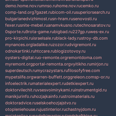
demo.home.nov.ru
mnso.ru
home.nov.ru
cemko.ru
comp-land.org
7gazet.ru
bicom-oil.ru
superiorsearch.ru
bulgarianedvizhimost.ru
sn-hram.ru
senovosti.ru
fexer.ru
snite-mebel.ru
anamvkusno.ru
technosaratov.ru
0sporte.ru
9rota-game.ru
bigbad.ru
227gp.ru
wes-ex.ru
pro-kirpichi.ru
israelsale.ru
black-lady.ru
stroy-db.com
mynances.org
ladalike.ru
zozor.ru
dvigremont.ru
odnokartinki.ru
htccare.ru
blogizotovoy.ru
oysters-digital.ru
o-remonte.org
remontdoma.com
myremont.org
portal-remonta.org
vyitikho.ru
mirjon.ru
superdeutsch.ru
mycrazystars.ru
filosofyfree.com
mypetslife.org
warren-buffett.org
greleon.com
sp-or.ru
infoelectrik.ru
materialexpert.ru
detkiexpert.ru
doktorvilechit.ru
vsesvoimirykami.ru
instrumentgid.ru
manikjurinfo.ru
hozjajkainfo.ru
stroimaterials.ru
doktoradvice.ru
selskoehozjajstvo.ru
otopleniehouse.ru
justinterior.ru
chastnyjdom.ru
mojateplica.ru
podelkimaster.ru
landshaftblog.ru