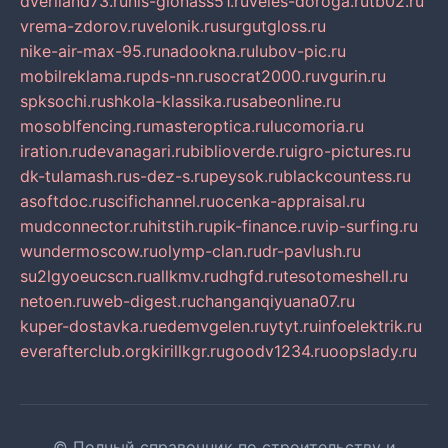
dveriland73.ru
nis-glonass51.ru
veles-doroga.ru
tb02.ru
vrema-zdorov.ru
velonik.ru
surgutgloss.ru
nike-air-max-95.ru
nadookna.ru
lubov-pic.ru
mobilreklama.ru
pds-nn.ru
socrat2000.ru
vgurin.ru
spksochi.ru
shkola-klassika.ru
sabeonline.ru
mosoblfencing.ru
masteroptica.ru
lucomoria.ru
iration.ru
devanagari.ru
biblioverde.ru
igro-pictures.ru
dk-tulamash.ru
s-dez-s.ru
peysok.ru
blackcountess.ru
asoftdoc.ru
scifichannel.ru
ocenka-appraisal.ru
mudconnector.ru
hitstih.ru
pik-finance.ru
vip-surfing.ru
wundermoscow.ru
olymp-clan.ru
dr-pavlush.ru
su2lgyoeucscn.ru
allkmv.ru
dhgfd.ru
tesotomeshell.ru
netoen.ru
web-digest.ru
changanqiyuana07.ru
kuper-dostavka.ru
edemvgelen.ru
ytyt.ru
infoelektrik.ru
everafterclub.org
kirillkgr.ru
goodv1234.ru
oopslady.ru
© Полный справочник по строительству и