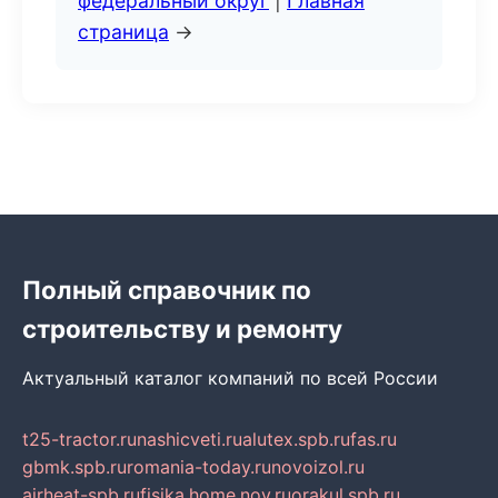
федеральный округ
|
Главная
страница
→
Полный справочник по
строительству и ремонту
Актуальный каталог компаний по всей России
t25-tractor.ru
nashicveti.ru
alutex.spb.ru
fas.ru
gbmk.spb.ru
romania-today.ru
novoizol.ru
airheat-spb.ru
fisika.home.nov.ru
orakul.spb.ru