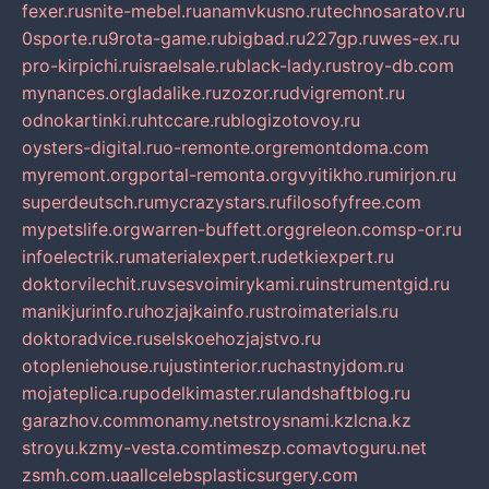
fexer.ru
snite-mebel.ru
anamvkusno.ru
technosaratov.ru
0sporte.ru
9rota-game.ru
bigbad.ru
227gp.ru
wes-ex.ru
pro-kirpichi.ru
israelsale.ru
black-lady.ru
stroy-db.com
mynances.org
ladalike.ru
zozor.ru
dvigremont.ru
odnokartinki.ru
htccare.ru
blogizotovoy.ru
oysters-digital.ru
o-remonte.org
remontdoma.com
myremont.org
portal-remonta.org
vyitikho.ru
mirjon.ru
superdeutsch.ru
mycrazystars.ru
filosofyfree.com
mypetslife.org
warren-buffett.org
greleon.com
sp-or.ru
infoelectrik.ru
materialexpert.ru
detkiexpert.ru
doktorvilechit.ru
vsesvoimirykami.ru
instrumentgid.ru
manikjurinfo.ru
hozjajkainfo.ru
stroimaterials.ru
doktoradvice.ru
selskoehozjajstvo.ru
otopleniehouse.ru
justinterior.ru
chastnyjdom.ru
mojateplica.ru
podelkimaster.ru
landshaftblog.ru
garazhov.com
monamy.net
stroysnami.kz
lcna.kz
stroyu.kz
my-vesta.com
timeszp.com
avtoguru.net
zsmh.com.ua
allcelebsplasticsurgery.com