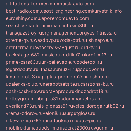
all-tattoos-for-men.com
poisk-auto.com
best-radio.com.ua
ost-engineering.com
kuryatnik.info
euroshiny.com.ua
poremontuavto.com
searchus-nauti.ru
mirmam.info
smi366.ru
transgazstroy.ru
orgmanagement.org
yes-fitness.ru
xtreme-rp.ru
wasdpvp.ru
voda-otri.ru
tishinapve.ru
orenferma.ru
avtoservis-avgust.ru
lord-tv.ru
backstage-682-music.ru
lordfilm7.ru
lordfilm13.ru
prime-cars63.ru
un-believable.ru
codetool.ru
legardoauto.ru
lithasa.ru
muz-1.ru
gooddver.ru
kinozadrot-3.ru
qr-plus-promo.ru
2shizashop.ru
udalenka-club.ru
nerabotaetsite.ru
carszona-bu.ru
dash-cash-now.ru
bravoprod.ru
kinozadrot13.ru
hotteygroup.ru
bagira31.ru
dommarketnsk.ru
dveriland73.ru
nis-glonass51.ru
veles-doroga.ru
tb02.ru
vrema-zdorov.ru
velonik.ru
surgutgloss.ru
nike-air-max-95.ru
nadookna.ru
lubov-pic.ru
mobilreklama.ru
pds-nn.ru
socrat2000.ru
vgurin.ru