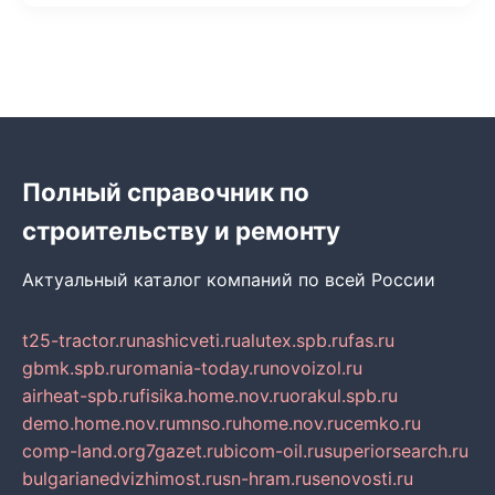
Полный справочник по
строительству и ремонту
Актуальный каталог компаний по всей России
t25-tractor.ru
nashicveti.ru
alutex.spb.ru
fas.ru
gbmk.spb.ru
romania-today.ru
novoizol.ru
airheat-spb.ru
fisika.home.nov.ru
orakul.spb.ru
demo.home.nov.ru
mnso.ru
home.nov.ru
cemko.ru
comp-land.org
7gazet.ru
bicom-oil.ru
superiorsearch.ru
bulgarianedvizhimost.ru
sn-hram.ru
senovosti.ru