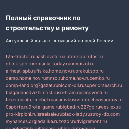
Полный справочник по
строительству и ремонту
Актуальный каталог компаний по всей России
t25-tractor.ru
nashicveti.ru
alutex.spb.ru
fas.ru
gbmk.spb.ru
romania-today.ru
novoizol.ru
airheat-spb.ru
fisika.home.nov.ru
orakul.spb.ru
demo.home.nov.ru
mnso.ru
home.nov.ru
cemko.ru
comp-land.org
7gazet.ru
bicom-oil.ru
superiorsearch.ru
bulgarianedvizhimost.ru
sn-hram.ru
senovosti.ru
fexer.ru
snite-mebel.ru
anamvkusno.ru
technosaratov.ru
0sporte.ru
9rota-game.ru
bigbad.ru
227gp.ru
wes-ex.ru
pro-kirpichi.ru
israelsale.ru
black-lady.ru
stroy-db.com
mynances.org
ladalike.ru
zozor.ru
dvigremont.ru
odnokartinki.ru
htccare.ru
blogizotovoy.ru