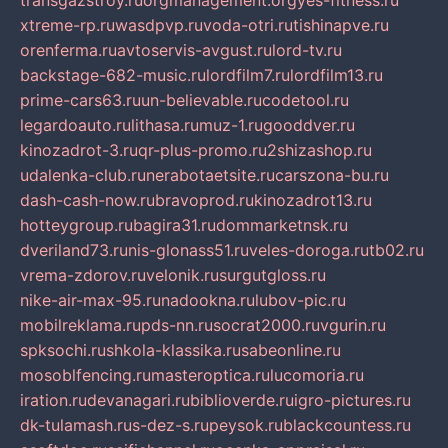
transgazstroy.ru
orgmanagement.org
yes-fitness.ru
xtreme-rp.ru
wasdpvp.ru
voda-otri.ru
tishinapve.ru
orenferma.ru
avtoservis-avgust.ru
lord-tv.ru
backstage-682-music.ru
lordfilm7.ru
lordfilm13.ru
prime-cars63.ru
un-believable.ru
codetool.ru
legardoauto.ru
lithasa.ru
muz-1.ru
gooddver.ru
kinozadrot-3.ru
qr-plus-promo.ru
2shizashop.ru
udalenka-club.ru
nerabotaetsite.ru
carszona-bu.ru
dash-cash-now.ru
bravoprod.ru
kinozadrot13.ru
hotteygroup.ru
bagira31.ru
dommarketnsk.ru
dveriland73.ru
nis-glonass51.ru
veles-doroga.ru
tb02.ru
vrema-zdorov.ru
velonik.ru
surgutgloss.ru
nike-air-max-95.ru
nadookna.ru
lubov-pic.ru
mobilreklama.ru
pds-nn.ru
socrat2000.ru
vgurin.ru
spksochi.ru
shkola-klassika.ru
sabeonline.ru
mosoblfencing.ru
masteroptica.ru
lucomoria.ru
iration.ru
devanagari.ru
biblioverde.ru
igro-pictures.ru
dk-tulamash.ru
s-dez-s.ru
peysok.ru
blackcountess.ru