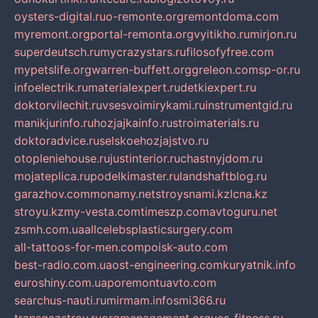
oysters-digital.ru
o-remonte.org
remontdoma.com
myremont.org
portal-remonta.org
vyitikho.ru
mirjon.ru
superdeutsch.ru
mycrazystars.ru
filosofyfree.com
mypetslife.org
warren-buffett.org
greleon.com
sp-or.ru
infoelectrik.ru
materialexpert.ru
detkiexpert.ru
doktorvilechit.ru
vsesvoimirykami.ru
instrumentgid.ru
manikjurinfo.ru
hozjajkainfo.ru
stroimaterials.ru
doktoradvice.ru
selskoehozjajstvo.ru
otopleniehouse.ru
justinterior.ru
chastnyjdom.ru
mojateplica.ru
podelkimaster.ru
landshaftblog.ru
garazhov.com
monamy.net
stroysnami.kz
lcna.kz
stroyu.kz
my-vesta.com
timeszp.com
avtoguru.net
zsmh.com.ua
allcelebsplasticsurgery.com
all-tattoos-for-men.com
poisk-auto.com
best-radio.com.ua
ost-engineering.com
kuryatnik.info
euroshiny.com.ua
poremontuavto.com
searchus-nauti.ru
mirmam.info
smi366.ru