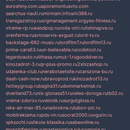
euroshiny.com.ua
poremontuavto.com
searchus-nauti.ru
mirmam.info
smi366.ru
transgazstroy.ru
orgmanagement.org
yes-fitness.ru
xtreme-rp.ru
wasdpvp.ru
voda-otri.ru
tishinapve.ru
orenferma.ru
avtoservis-avgust.ru
lord-tv.ru
backstage-682-music.ru
lordfilm7.ru
lordfilm13.ru
prime-cars63.ru
un-believable.ru
codetool.ru
legardoauto.ru
lithasa.ru
muz-1.ru
gooddver.ru
kinozadrot-3.ru
qr-plus-promo.ru
2shizashop.ru
udalenka-club.ru
nerabotaetsite.ru
carszona-bu.ru
dash-cash-now.ru
bravoprod.ru
kinozadrot13.ru
hotteygroup.ru
bagira31.ru
dommarketnsk.ru
dveriland73.ru
nis-glonass51.ru
veles-doroga.ru
tb02.ru
vrema-zdorov.ru
velonik.ru
surgutgloss.ru
nike-air-max-95.ru
nadookna.ru
lubov-pic.ru
mobilreklama.ru
pds-nn.ru
socrat2000.ru
vgurin.ru
spksochi.ru
shkola-klassika.ru
sabeonline.ru
mosoblfencing.ru
masteroptica.ru
lucomoria.ru