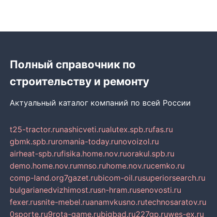
Полный справочник по
строительству и ремонту
Актуальный каталог компаний по всей России
t25-tractor.ru
nashicveti.ru
alutex.spb.ru
fas.ru
gbmk.spb.ru
romania-today.ru
novoizol.ru
airheat-spb.ru
fisika.home.nov.ru
orakul.spb.ru
demo.home.nov.ru
mnso.ru
home.nov.ru
cemko.ru
comp-land.org
7gazet.ru
bicom-oil.ru
superiorsearch.ru
bulgarianedvizhimost.ru
sn-hram.ru
senovosti.ru
fexer.ru
snite-mebel.ru
anamvkusno.ru
technosaratov.ru
0sporte.ru
9rota-game.ru
bigbad.ru
227gp.ru
wes-ex.ru