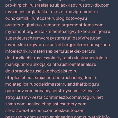
pro-kirpichi.ru
israelsale.ru
black-lady.ru
stroy-db.com
mynances.org
ladalike.ru
zozor.ru
dvigremont.ru
odnokartinki.ru
htccare.ru
blogizotovoy.ru
oysters-digital.ru
o-remonte.org
remontdoma.com
myremont.org
portal-remonta.org
vyitikho.ru
mirjon.ru
superdeutsch.ru
mycrazystars.ru
filosofyfree.com
mypetslife.org
warren-buffett.org
greleon.com
sp-or.ru
infoelectrik.ru
materialexpert.ru
detkiexpert.ru
doktorvilechit.ru
vsesvoimirykami.ru
instrumentgid.ru
manikjurinfo.ru
hozjajkainfo.ru
stroimaterials.ru
doktoradvice.ru
selskoehozjajstvo.ru
otopleniehouse.ru
justinterior.ru
chastnyjdom.ru
mojateplica.ru
podelkimaster.ru
landshaftblog.ru
garazhov.com
monamy.net
stroysnami.kz
lcna.kz
stroyu.kz
my-vesta.com
timeszp.com
avtoguru.net
zsmh.com.ua
allcelebsplasticsurgery.com
all-tattoos-for-men.com
poisk-auto.com
best-radio.com.ua
ost-engineering.com
kuryatnik.info