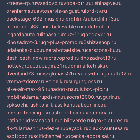
xtreme-rp.ru
wasdpvp.ru
voda-otri.ru
tishinapve.ru
orenferma.ru
avtoservis-avgust.ru
lord-tv.ru
backstage-682-music.ru
lordfilm7.ru
lordfilm13.ru
prime-cars63.ru
un-believable.ru
codetool.ru
legardoauto.ru
lithasa.ru
muz-1.ru
gooddver.ru
kinozadrot-3.ru
qr-plus-promo.ru
2shizashop.ru
udalenka-club.ru
nerabotaetsite.ru
carszona-bu.ru
dash-cash-now.ru
bravoprod.ru
kinozadrot13.ru
hotteygroup.ru
bagira31.ru
dommarketnsk.ru
dveriland73.ru
nis-glonass51.ru
veles-doroga.ru
tb02.ru
vrema-zdorov.ru
velonik.ru
surgutgloss.ru
nike-air-max-95.ru
nadookna.ru
lubov-pic.ru
mobilreklama.ru
pds-nn.ru
socrat2000.ru
vgurin.ru
spksochi.ru
shkola-klassika.ru
sabeonline.ru
mosoblfencing.ru
masteroptica.ru
lucomoria.ru
iration.ru
devanagari.ru
biblioverde.ru
igro-pictures.ru
dk-tulamash.ru
s-dez-s.ru
peysok.ru
blackcountess.ru
asoftdoc.ru
scifichannel.ru
ocenka-appraisal.ru