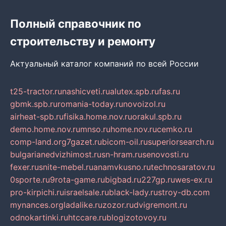
Полный справочник по
строительству и ремонту
Актуальный каталог компаний по всей России
t25-tractor.ru
nashicveti.ru
alutex.spb.ru
fas.ru
gbmk.spb.ru
romania-today.ru
novoizol.ru
airheat-spb.ru
fisika.home.nov.ru
orakul.spb.ru
demo.home.nov.ru
mnso.ru
home.nov.ru
cemko.ru
comp-land.org
7gazet.ru
bicom-oil.ru
superiorsearch.ru
bulgarianedvizhimost.ru
sn-hram.ru
senovosti.ru
fexer.ru
snite-mebel.ru
anamvkusno.ru
technosaratov.ru
0sporte.ru
9rota-game.ru
bigbad.ru
227gp.ru
wes-ex.ru
pro-kirpichi.ru
israelsale.ru
black-lady.ru
stroy-db.com
mynances.org
ladalike.ru
zozor.ru
dvigremont.ru
odnokartinki.ru
htccare.ru
blogizotovoy.ru