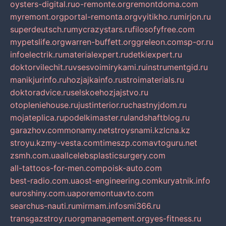
oysters-digital.ru
o-remonte.org
remontdoma.com
myremont.org
portal-remonta.org
vyitikho.ru
mirjon.ru
superdeutsch.ru
mycrazystars.ru
filosofyfree.com
mypetslife.org
warren-buffett.org
greleon.com
sp-or.ru
infoelectrik.ru
materialexpert.ru
detkiexpert.ru
doktorvilechit.ru
vsesvoimirykami.ru
instrumentgid.ru
manikjurinfo.ru
hozjajkainfo.ru
stroimaterials.ru
doktoradvice.ru
selskoehozjajstvo.ru
otopleniehouse.ru
justinterior.ru
chastnyjdom.ru
mojateplica.ru
podelkimaster.ru
landshaftblog.ru
garazhov.com
monamy.net
stroysnami.kz
lcna.kz
stroyu.kz
my-vesta.com
timeszp.com
avtoguru.net
zsmh.com.ua
allcelebsplasticsurgery.com
all-tattoos-for-men.com
poisk-auto.com
best-radio.com.ua
ost-engineering.com
kuryatnik.info
euroshiny.com.ua
poremontuavto.com
searchus-nauti.ru
mirmam.info
smi366.ru
transgazstroy.ru
orgmanagement.org
yes-fitness.ru