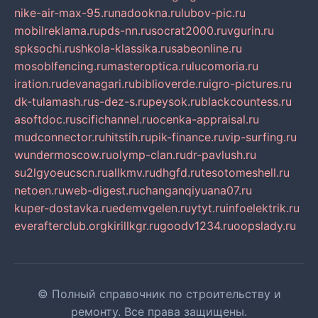
nike-air-max-95.ru
nadookna.ru
lubov-pic.ru
mobilreklama.ru
pds-nn.ru
socrat2000.ru
vgurin.ru
spksochi.ru
shkola-klassika.ru
sabeonline.ru
mosoblfencing.ru
masteroptica.ru
lucomoria.ru
iration.ru
devanagari.ru
biblioverde.ru
igro-pictures.ru
dk-tulamash.ru
s-dez-s.ru
peysok.ru
blackcountess.ru
asoftdoc.ru
scifichannel.ru
ocenka-appraisal.ru
mudconnector.ru
hitstih.ru
pik-finance.ru
vip-surfing.ru
wundermoscow.ru
olymp-clan.ru
dr-pavlush.ru
su2lgyoeucscn.ru
allkmv.ru
dhgfd.ru
tesotomeshell.ru
netoen.ru
web-digest.ru
changanqiyuana07.ru
kuper-dostavka.ru
edemvgelen.ru
ytyt.ru
infoelektrik.ru
everafterclub.org
kirillkgr.ru
goodv1234.ru
oopslady.ru
© Полный справочник по строительству и
ремонту. Все права защищены.