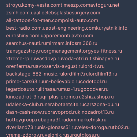
stroyu.kz
my-vesta.com
timeszp.com
avtoguru.net
zsmh.com.ua
allcelebsplasticsurgery.com
all-tattoos-for-men.com
poisk-auto.com
best-radio.com.ua
ost-engineering.com
kuryatnik.info
euroshiny.com.ua
poremontuavto.com
searchus-nauti.ru
mirmam.info
smi366.ru
transgazstroy.ru
orgmanagement.org
yes-fitness.ru
xtreme-rp.ru
wasdpvp.ru
voda-otri.ru
tishinapve.ru
orenferma.ru
avtoservis-avgust.ru
lord-tv.ru
backstage-682-music.ru
lordfilm7.ru
lordfilm13.ru
prime-cars63.ru
un-believable.ru
codetool.ru
legardoauto.ru
lithasa.ru
muz-1.ru
gooddver.ru
kinozadrot-3.ru
qr-plus-promo.ru
2shizashop.ru
udalenka-club.ru
nerabotaetsite.ru
carszona-bu.ru
dash-cash-now.ru
bravoprod.ru
kinozadrot13.ru
hotteygroup.ru
bagira31.ru
dommarketnsk.ru
dveriland73.ru
nis-glonass51.ru
veles-doroga.ru
tb02.ru
vrema-zdorov.ru
velonik.ru
surgutgloss.ru