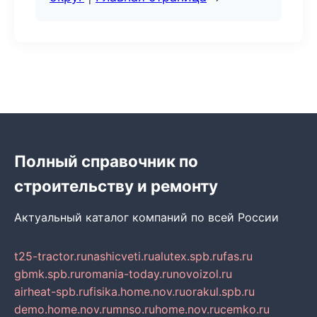
Полный справочник по
строительству и ремонту
Актуальный каталог компаний по всей России
t25-tractor.ru
nashicveti.ru
alutex.spb.ru
fas.ru
gbmk.spb.ru
romania-today.ru
novoizol.ru
airheat-spb.ru
fisika.home.nov.ru
orakul.spb.ru
demo.home.nov.ru
mnso.ru
home.nov.ru
cemko.ru