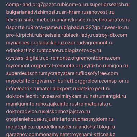
comp-land.org
7gazet.ru
bicom-oil.ru
superiorsearch.ru
bulgarianedvizhimost.ru
sn-hram.ru
senovosti.ru
fexer.ru
snite-mebel.ru
anamvkusno.ru
technosaratov.ru
0sporte.ru
9rota-game.ru
bigbad.ru
227gp.ru
wes-ex.ru
pro-kirpichi.ru
israelsale.ru
black-lady.ru
stroy-db.com
mynances.org
ladalike.ru
zozor.ru
dvigremont.ru
odnokartinki.ru
htccare.ru
blogizotovoy.ru
oysters-digital.ru
o-remonte.org
remontdoma.com
myremont.org
portal-remonta.org
vyitikho.ru
mirjon.ru
superdeutsch.ru
mycrazystars.ru
filosofyfree.com
mypetslife.org
warren-buffett.org
greleon.com
sp-or.ru
infoelectrik.ru
materialexpert.ru
detkiexpert.ru
doktorvilechit.ru
vsesvoimirykami.ru
instrumentgid.ru
manikjurinfo.ru
hozjajkainfo.ru
stroimaterials.ru
doktoradvice.ru
selskoehozjajstvo.ru
otopleniehouse.ru
justinterior.ru
chastnyjdom.ru
mojateplica.ru
podelkimaster.ru
landshaftblog.ru
garazhov.com
monamy.net
stroysnami.kz
lcna.kz