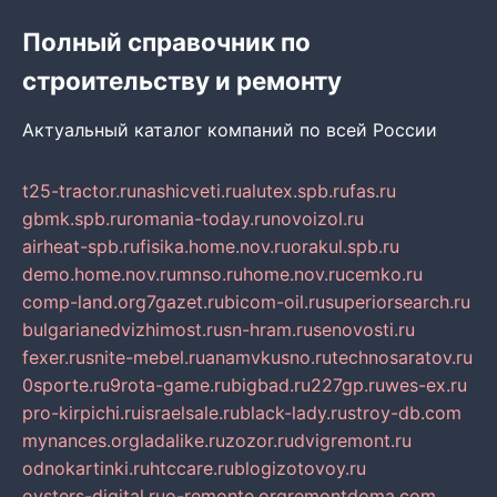
Полный справочник по
строительству и ремонту
Актуальный каталог компаний по всей России
t25-tractor.ru
nashicveti.ru
alutex.spb.ru
fas.ru
gbmk.spb.ru
romania-today.ru
novoizol.ru
airheat-spb.ru
fisika.home.nov.ru
orakul.spb.ru
demo.home.nov.ru
mnso.ru
home.nov.ru
cemko.ru
comp-land.org
7gazet.ru
bicom-oil.ru
superiorsearch.ru
bulgarianedvizhimost.ru
sn-hram.ru
senovosti.ru
fexer.ru
snite-mebel.ru
anamvkusno.ru
technosaratov.ru
0sporte.ru
9rota-game.ru
bigbad.ru
227gp.ru
wes-ex.ru
pro-kirpichi.ru
israelsale.ru
black-lady.ru
stroy-db.com
mynances.org
ladalike.ru
zozor.ru
dvigremont.ru
odnokartinki.ru
htccare.ru
blogizotovoy.ru
oysters-digital.ru
o-remonte.org
remontdoma.com