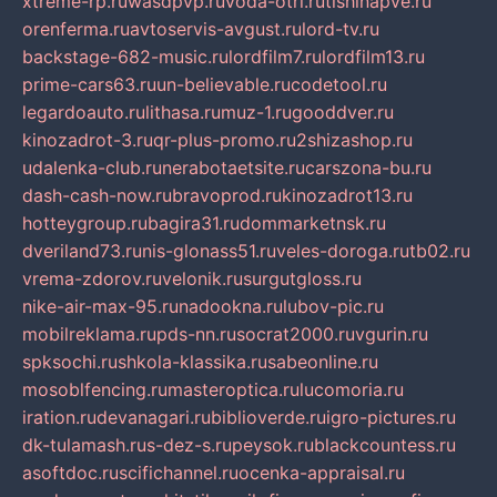
xtreme-rp.ru
wasdpvp.ru
voda-otri.ru
tishinapve.ru
orenferma.ru
avtoservis-avgust.ru
lord-tv.ru
backstage-682-music.ru
lordfilm7.ru
lordfilm13.ru
prime-cars63.ru
un-believable.ru
codetool.ru
legardoauto.ru
lithasa.ru
muz-1.ru
gooddver.ru
kinozadrot-3.ru
qr-plus-promo.ru
2shizashop.ru
udalenka-club.ru
nerabotaetsite.ru
carszona-bu.ru
dash-cash-now.ru
bravoprod.ru
kinozadrot13.ru
hotteygroup.ru
bagira31.ru
dommarketnsk.ru
dveriland73.ru
nis-glonass51.ru
veles-doroga.ru
tb02.ru
vrema-zdorov.ru
velonik.ru
surgutgloss.ru
nike-air-max-95.ru
nadookna.ru
lubov-pic.ru
mobilreklama.ru
pds-nn.ru
socrat2000.ru
vgurin.ru
spksochi.ru
shkola-klassika.ru
sabeonline.ru
mosoblfencing.ru
masteroptica.ru
lucomoria.ru
iration.ru
devanagari.ru
biblioverde.ru
igro-pictures.ru
dk-tulamash.ru
s-dez-s.ru
peysok.ru
blackcountess.ru
asoftdoc.ru
scifichannel.ru
ocenka-appraisal.ru