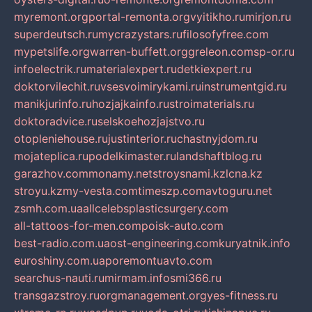
myremont.org
portal-remonta.org
vyitikho.ru
mirjon.ru
superdeutsch.ru
mycrazystars.ru
filosofyfree.com
mypetslife.org
warren-buffett.org
greleon.com
sp-or.ru
infoelectrik.ru
materialexpert.ru
detkiexpert.ru
doktorvilechit.ru
vsesvoimirykami.ru
instrumentgid.ru
manikjurinfo.ru
hozjajkainfo.ru
stroimaterials.ru
doktoradvice.ru
selskoehozjajstvo.ru
otopleniehouse.ru
justinterior.ru
chastnyjdom.ru
mojateplica.ru
podelkimaster.ru
landshaftblog.ru
garazhov.com
monamy.net
stroysnami.kz
lcna.kz
stroyu.kz
my-vesta.com
timeszp.com
avtoguru.net
zsmh.com.ua
allcelebsplasticsurgery.com
all-tattoos-for-men.com
poisk-auto.com
best-radio.com.ua
ost-engineering.com
kuryatnik.info
euroshiny.com.ua
poremontuavto.com
searchus-nauti.ru
mirmam.info
smi366.ru
transgazstroy.ru
orgmanagement.org
yes-fitness.ru