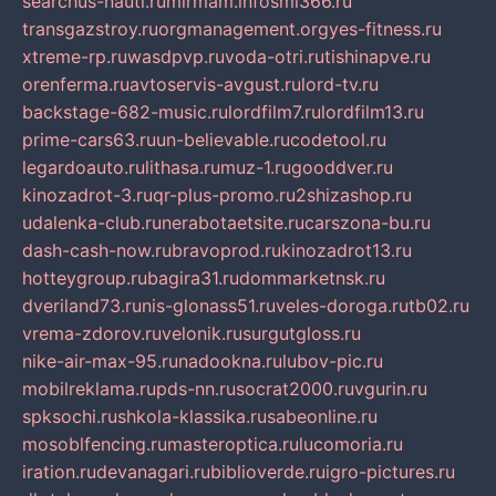
searchus-nauti.ru
mirmam.info
smi366.ru
transgazstroy.ru
orgmanagement.org
yes-fitness.ru
xtreme-rp.ru
wasdpvp.ru
voda-otri.ru
tishinapve.ru
orenferma.ru
avtoservis-avgust.ru
lord-tv.ru
backstage-682-music.ru
lordfilm7.ru
lordfilm13.ru
prime-cars63.ru
un-believable.ru
codetool.ru
legardoauto.ru
lithasa.ru
muz-1.ru
gooddver.ru
kinozadrot-3.ru
qr-plus-promo.ru
2shizashop.ru
udalenka-club.ru
nerabotaetsite.ru
carszona-bu.ru
dash-cash-now.ru
bravoprod.ru
kinozadrot13.ru
hotteygroup.ru
bagira31.ru
dommarketnsk.ru
dveriland73.ru
nis-glonass51.ru
veles-doroga.ru
tb02.ru
vrema-zdorov.ru
velonik.ru
surgutgloss.ru
nike-air-max-95.ru
nadookna.ru
lubov-pic.ru
mobilreklama.ru
pds-nn.ru
socrat2000.ru
vgurin.ru
spksochi.ru
shkola-klassika.ru
sabeonline.ru
mosoblfencing.ru
masteroptica.ru
lucomoria.ru
iration.ru
devanagari.ru
biblioverde.ru
igro-pictures.ru