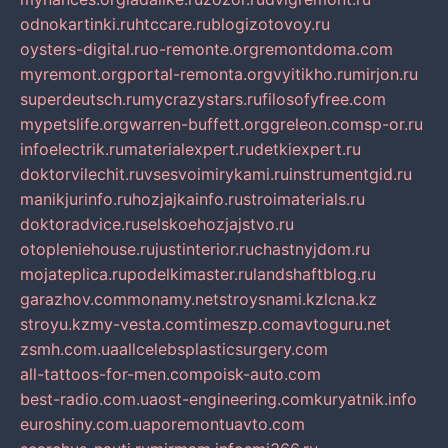
odnokartinki.ru
htccare.ru
blogizotovoy.ru
oysters-digital.ru
o-remonte.org
remontdoma.com
myremont.org
portal-remonta.org
vyitikho.ru
mirjon.ru
superdeutsch.ru
mycrazystars.ru
filosofyfree.com
mypetslife.org
warren-buffett.org
greleon.com
sp-or.ru
infoelectrik.ru
materialexpert.ru
detkiexpert.ru
doktorvilechit.ru
vsesvoimirykami.ru
instrumentgid.ru
manikjurinfo.ru
hozjajkainfo.ru
stroimaterials.ru
doktoradvice.ru
selskoehozjajstvo.ru
otopleniehouse.ru
justinterior.ru
chastnyjdom.ru
mojateplica.ru
podelkimaster.ru
landshaftblog.ru
garazhov.com
monamy.net
stroysnami.kz
lcna.kz
stroyu.kz
my-vesta.com
timeszp.com
avtoguru.net
zsmh.com.ua
allcelebsplasticsurgery.com
all-tattoos-for-men.com
poisk-auto.com
best-radio.com.ua
ost-engineering.com
kuryatnik.info
euroshiny.com.ua
poremontuavto.com