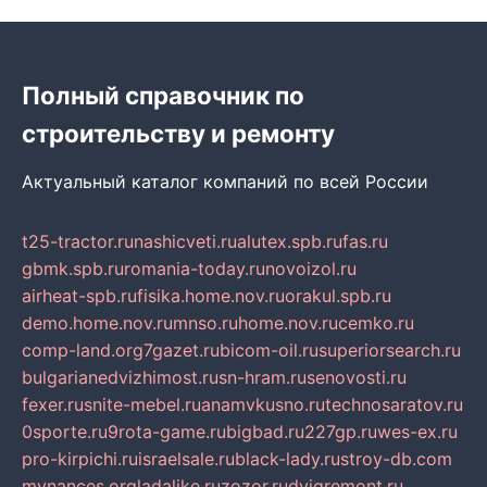
Полный справочник по
строительству и ремонту
Актуальный каталог компаний по всей России
t25-tractor.ru
nashicveti.ru
alutex.spb.ru
fas.ru
gbmk.spb.ru
romania-today.ru
novoizol.ru
airheat-spb.ru
fisika.home.nov.ru
orakul.spb.ru
demo.home.nov.ru
mnso.ru
home.nov.ru
cemko.ru
comp-land.org
7gazet.ru
bicom-oil.ru
superiorsearch.ru
bulgarianedvizhimost.ru
sn-hram.ru
senovosti.ru
fexer.ru
snite-mebel.ru
anamvkusno.ru
technosaratov.ru
0sporte.ru
9rota-game.ru
bigbad.ru
227gp.ru
wes-ex.ru
pro-kirpichi.ru
israelsale.ru
black-lady.ru
stroy-db.com
mynances.org
ladalike.ru
zozor.ru
dvigremont.ru