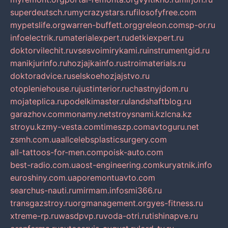
superdeutsch.ru
mycrazystars.ru
filosofyfree.com
mypetslife.org
warren-buffett.org
greleon.com
sp-or.ru
infoelectrik.ru
materialexpert.ru
detkiexpert.ru
doktorvilechit.ru
vsesvoimirykami.ru
instrumentgid.ru
manikjurinfo.ru
hozjajkainfo.ru
stroimaterials.ru
doktoradvice.ru
selskoehozjajstvo.ru
otopleniehouse.ru
justinterior.ru
chastnyjdom.ru
mojateplica.ru
podelkimaster.ru
landshaftblog.ru
garazhov.com
monamy.net
stroysnami.kz
lcna.kz
stroyu.kz
my-vesta.com
timeszp.com
avtoguru.net
zsmh.com.ua
allcelebsplasticsurgery.com
all-tattoos-for-men.com
poisk-auto.com
best-radio.com.ua
ost-engineering.com
kuryatnik.info
euroshiny.com.ua
poremontuavto.com
searchus-nauti.ru
mirmam.info
smi366.ru
transgazstroy.ru
orgmanagement.org
yes-fitness.ru
xtreme-rp.ru
wasdpvp.ru
voda-otri.ru
tishinapve.ru