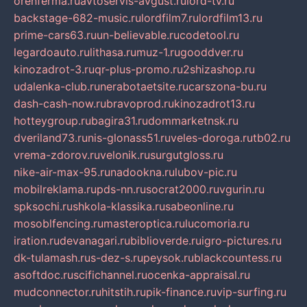
orenferma.ru
avtoservis-avgust.ru
lord-tv.ru
backstage-682-music.ru
lordfilm7.ru
lordfilm13.ru
prime-cars63.ru
un-believable.ru
codetool.ru
legardoauto.ru
lithasa.ru
muz-1.ru
gooddver.ru
kinozadrot-3.ru
qr-plus-promo.ru
2shizashop.ru
udalenka-club.ru
nerabotaetsite.ru
carszona-bu.ru
dash-cash-now.ru
bravoprod.ru
kinozadrot13.ru
hotteygroup.ru
bagira31.ru
dommarketnsk.ru
dveriland73.ru
nis-glonass51.ru
veles-doroga.ru
tb02.ru
vrema-zdorov.ru
velonik.ru
surgutgloss.ru
nike-air-max-95.ru
nadookna.ru
lubov-pic.ru
mobilreklama.ru
pds-nn.ru
socrat2000.ru
vgurin.ru
spksochi.ru
shkola-klassika.ru
sabeonline.ru
mosoblfencing.ru
masteroptica.ru
lucomoria.ru
iration.ru
devanagari.ru
biblioverde.ru
igro-pictures.ru
dk-tulamash.ru
s-dez-s.ru
peysok.ru
blackcountess.ru
asoftdoc.ru
scifichannel.ru
ocenka-appraisal.ru
mudconnector.ru
hitstih.ru
pik-finance.ru
vip-surfing.ru