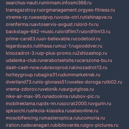
searchus-nauti.ru
mirmam.info
smi366.ru
transgazstroy.ru
orgmanagement.org
yes-fitness.ru
xtreme-rp.ru
wasdpvp.ru
voda-otri.ru
tishinapve.ru
orenferma.ru
avtoservis-avgust.ru
lord-tv.ru
backstage-682-music.ru
lordfilm7.ru
lordfilm13.ru
prime-cars63.ru
un-believable.ru
codetool.ru
legardoauto.ru
lithasa.ru
muz-1.ru
gooddver.ru
kinozadrot-3.ru
qr-plus-promo.ru
2shizashop.ru
udalenka-club.ru
nerabotaetsite.ru
carszona-bu.ru
dash-cash-now.ru
bravoprod.ru
kinozadrot13.ru
hotteygroup.ru
bagira31.ru
dommarketnsk.ru
dveriland73.ru
nis-glonass51.ru
veles-doroga.ru
tb02.ru
vrema-zdorov.ru
velonik.ru
surgutgloss.ru
nike-air-max-95.ru
nadookna.ru
lubov-pic.ru
mobilreklama.ru
pds-nn.ru
socrat2000.ru
vgurin.ru
spksochi.ru
shkola-klassika.ru
sabeonline.ru
mosoblfencing.ru
masteroptica.ru
lucomoria.ru
iration.ru
devanagari.ru
biblioverde.ru
igro-pictures.ru