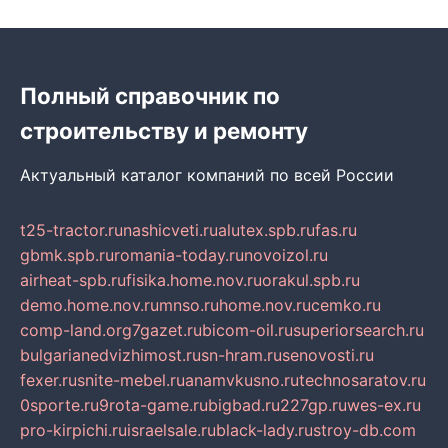
Полный справочник по
строительству и ремонту
Актуальный каталог компаний по всей России
t25-tractor.ru
nashicveti.ru
alutex.spb.ru
fas.ru
gbmk.spb.ru
romania-today.ru
novoizol.ru
airheat-spb.ru
fisika.home.nov.ru
orakul.spb.ru
demo.home.nov.ru
mnso.ru
home.nov.ru
cemko.ru
comp-land.org
7gazet.ru
bicom-oil.ru
superiorsearch.ru
bulgarianedvizhimost.ru
sn-hram.ru
senovosti.ru
fexer.ru
snite-mebel.ru
anamvkusno.ru
technosaratov.ru
0sporte.ru
9rota-game.ru
bigbad.ru
227gp.ru
wes-ex.ru
pro-kirpichi.ru
israelsale.ru
black-lady.ru
stroy-db.com