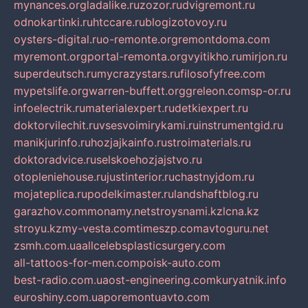
mynances.org
ladalike.ru
zozor.ru
dvigremont.ru
odnokartinki.ru
htccare.ru
blogizotovoy.ru
oysters-digital.ru
o-remonte.org
remontdoma.com
myremont.org
portal-remonta.org
vyitikho.ru
mirjon.ru
superdeutsch.ru
mycrazystars.ru
filosofyfree.com
mypetslife.org
warren-buffett.org
greleon.com
sp-or.ru
infoelectrik.ru
materialexpert.ru
detkiexpert.ru
doktorvilechit.ru
vsesvoimirykami.ru
instrumentgid.ru
manikjurinfo.ru
hozjajkainfo.ru
stroimaterials.ru
doktoradvice.ru
selskoehozjajstvo.ru
otopleniehouse.ru
justinterior.ru
chastnyjdom.ru
mojateplica.ru
podelkimaster.ru
landshaftblog.ru
garazhov.com
monamy.net
stroysnami.kz
lcna.kz
stroyu.kz
my-vesta.com
timeszp.com
avtoguru.net
zsmh.com.ua
allcelebsplasticsurgery.com
all-tattoos-for-men.com
poisk-auto.com
best-radio.com.ua
ost-engineering.com
kuryatnik.info
euroshiny.com.ua
poremontuavto.com