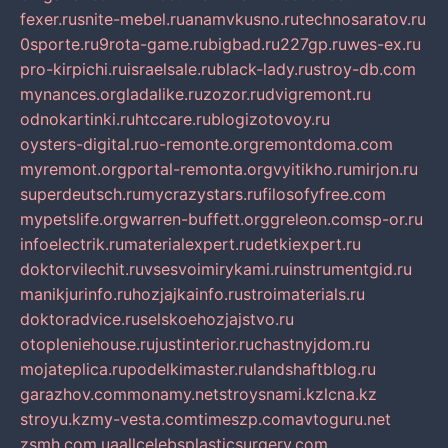
fexer.ru
snite-mebel.ru
anamvkusno.ru
technosaratov.ru
0sporte.ru
9rota-game.ru
bigbad.ru
227gp.ru
wes-ex.ru
pro-kirpichi.ru
israelsale.ru
black-lady.ru
stroy-db.com
mynances.org
ladalike.ru
zozor.ru
dvigremont.ru
odnokartinki.ru
htccare.ru
blogizotovoy.ru
oysters-digital.ru
o-remonte.org
remontdoma.com
myremont.org
portal-remonta.org
vyitikho.ru
mirjon.ru
superdeutsch.ru
mycrazystars.ru
filosofyfree.com
mypetslife.org
warren-buffett.org
greleon.com
sp-or.ru
infoelectrik.ru
materialexpert.ru
detkiexpert.ru
doktorvilechit.ru
vsesvoimirykami.ru
instrumentgid.ru
manikjurinfo.ru
hozjajkainfo.ru
stroimaterials.ru
doktoradvice.ru
selskoehozjajstvo.ru
otopleniehouse.ru
justinterior.ru
chastnyjdom.ru
mojateplica.ru
podelkimaster.ru
landshaftblog.ru
garazhov.com
monamy.net
stroysnami.kz
lcna.kz
stroyu.kz
my-vesta.com
timeszp.com
avtoguru.net
zsmh.com.ua
allcelebsplasticsurgery.com