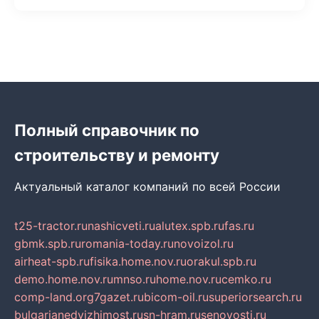
Полный справочник по
строительству и ремонту
Актуальный каталог компаний по всей России
t25-tractor.ru
nashicveti.ru
alutex.spb.ru
fas.ru
gbmk.spb.ru
romania-today.ru
novoizol.ru
airheat-spb.ru
fisika.home.nov.ru
orakul.spb.ru
demo.home.nov.ru
mnso.ru
home.nov.ru
cemko.ru
comp-land.org
7gazet.ru
bicom-oil.ru
superiorsearch.ru
bulgarianedvizhimost.ru
sn-hram.ru
senovosti.ru