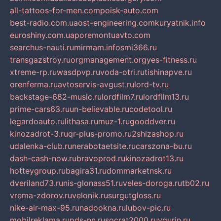
all-tattoos-for-men.com
poisk-auto.com
best-radio.com.ua
ost-engineering.com
kuryatnik.info
euroshiny.com.ua
poremontuavto.com
searchus-nauti.ru
mirmam.info
smi366.ru
transgazstroy.ru
orgmanagement.org
yes-fitness.ru
xtreme-rp.ru
wasdpvp.ru
voda-otri.ru
tishinapve.ru
orenferma.ru
avtoservis-avgust.ru
lord-tv.ru
backstage-682-music.ru
lordfilm7.ru
lordfilm13.ru
prime-cars63.ru
un-believable.ru
codetool.ru
legardoauto.ru
lithasa.ru
muz-1.ru
gooddver.ru
kinozadrot-3.ru
qr-plus-promo.ru
2shizashop.ru
udalenka-club.ru
nerabotaetsite.ru
carszona-bu.ru
dash-cash-now.ru
bravoprod.ru
kinozadrot13.ru
hotteygroup.ru
bagira31.ru
dommarketnsk.ru
dveriland73.ru
nis-glonass51.ru
veles-doroga.ru
tb02.ru
vrema-zdorov.ru
velonik.ru
surgutgloss.ru
nike-air-max-95.ru
nadookna.ru
lubov-pic.ru
mobilreklama.ru
pds-nn.ru
socrat2000.ru
vgurin.ru