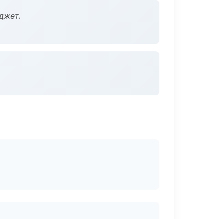
джет.