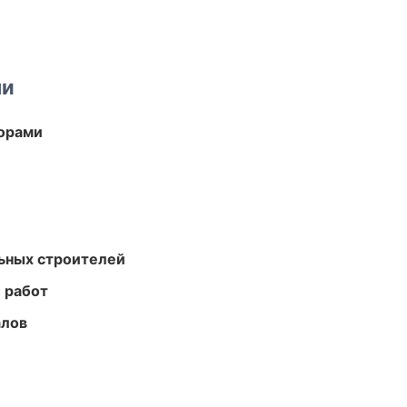
ми
торами
ьных строителей
 работ
алов