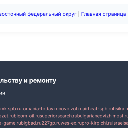
евосточный федеральный округ
|
Главная страница
льству и ремонту
сии
mk.spb.ru
romania-today.ru
novoizol.ru
airheat-spb.ru
fisika.
azet.ru
bicom-oil.ru
superiorsearch.ru
bulgarianedvizhimost.r
a-game.ru
bigbad.ru
227gp.ru
wes-ex.ru
pro-kirpichi.ru
israelsa