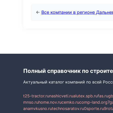
←
Все компании в регионе Дальн
Полный справочник по строите
Актуальный каталог компаний по всей Рос
t25-tractor.ru
nashicveti.ru
alutex.spb.ru
fas.ru
gb
mnso.ru
home.nov.ru
cemko.ru
comp-land.org
7g
anamvkusno.ru
technosaratov.ru
0sporte.ru
9rot