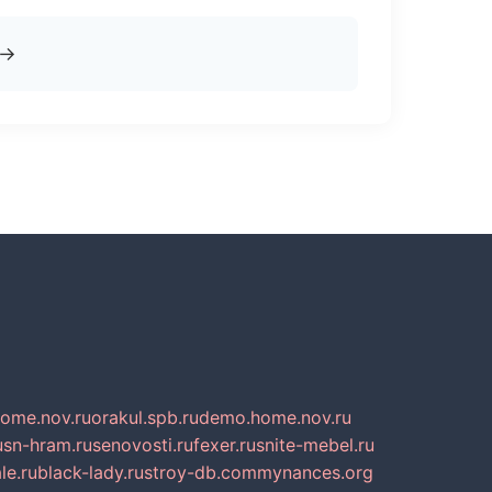
→
home.nov.ru
orakul.spb.ru
demo.home.nov.ru
u
sn-hram.ru
senovosti.ru
fexer.ru
snite-mebel.ru
le.ru
black-lady.ru
stroy-db.com
mynances.org