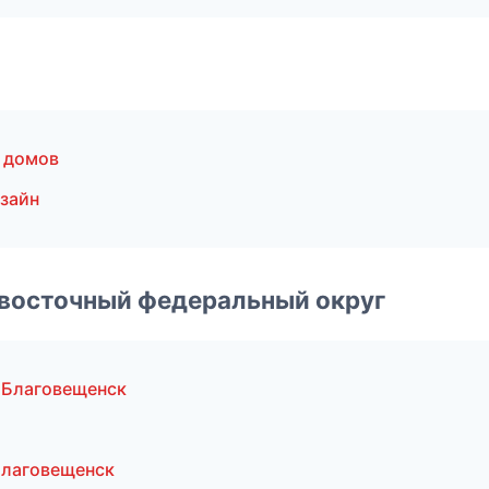
 домов
зайн
евосточный федеральный округ
 Благовещенск
Благовещенск