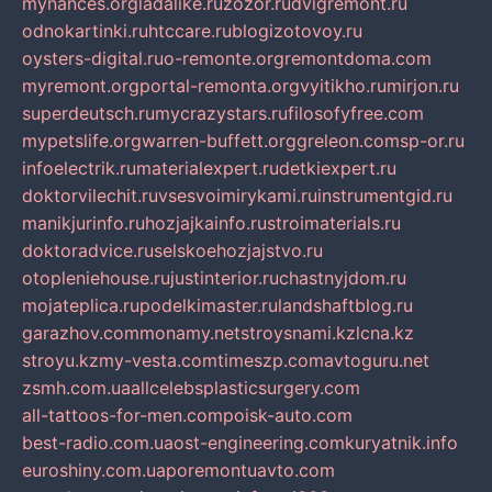
mynances.org
ladalike.ru
zozor.ru
dvigremont.ru
odnokartinki.ru
htccare.ru
blogizotovoy.ru
oysters-digital.ru
o-remonte.org
remontdoma.com
myremont.org
portal-remonta.org
vyitikho.ru
mirjon.ru
superdeutsch.ru
mycrazystars.ru
filosofyfree.com
mypetslife.org
warren-buffett.org
greleon.com
sp-or.ru
infoelectrik.ru
materialexpert.ru
detkiexpert.ru
doktorvilechit.ru
vsesvoimirykami.ru
instrumentgid.ru
manikjurinfo.ru
hozjajkainfo.ru
stroimaterials.ru
doktoradvice.ru
selskoehozjajstvo.ru
otopleniehouse.ru
justinterior.ru
chastnyjdom.ru
mojateplica.ru
podelkimaster.ru
landshaftblog.ru
garazhov.com
monamy.net
stroysnami.kz
lcna.kz
stroyu.kz
my-vesta.com
timeszp.com
avtoguru.net
zsmh.com.ua
allcelebsplasticsurgery.com
all-tattoos-for-men.com
poisk-auto.com
best-radio.com.ua
ost-engineering.com
kuryatnik.info
euroshiny.com.ua
poremontuavto.com