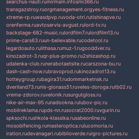
searchus-nauti.ru
mirmam.info
smi366.ru
transgazstroy.ru
orgmanagement.org
yes-fitness.ru
xtreme-rp.ru
wasdpvp.ru
voda-otri.ru
tishinapve.ru
orenferma.ru
avtoservis-avgust.ru
lord-tv.ru
backstage-682-music.ru
lordfilm7.ru
lordfilm13.ru
prime-cars63.ru
un-believable.ru
codetool.ru
legardoauto.ru
lithasa.ru
muz-1.ru
gooddver.ru
kinozadrot-3.ru
qr-plus-promo.ru
2shizashop.ru
udalenka-club.ru
nerabotaetsite.ru
carszona-bu.ru
dash-cash-now.ru
bravoprod.ru
kinozadrot13.ru
hotteygroup.ru
bagira31.ru
dommarketnsk.ru
dveriland73.ru
nis-glonass51.ru
veles-doroga.ru
tb02.ru
vrema-zdorov.ru
velonik.ru
surgutgloss.ru
nike-air-max-95.ru
nadookna.ru
lubov-pic.ru
mobilreklama.ru
pds-nn.ru
socrat2000.ru
vgurin.ru
spksochi.ru
shkola-klassika.ru
sabeonline.ru
mosoblfencing.ru
masteroptica.ru
lucomoria.ru
iration.ru
devanagari.ru
biblioverde.ru
igro-pictures.ru