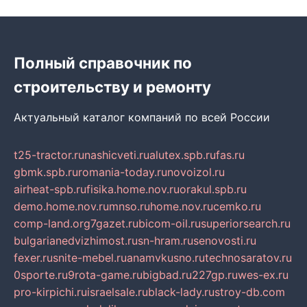
Полный справочник по
строительству и ремонту
Актуальный каталог компаний по всей России
t25-tractor.ru
nashicveti.ru
alutex.spb.ru
fas.ru
gbmk.spb.ru
romania-today.ru
novoizol.ru
airheat-spb.ru
fisika.home.nov.ru
orakul.spb.ru
demo.home.nov.ru
mnso.ru
home.nov.ru
cemko.ru
comp-land.org
7gazet.ru
bicom-oil.ru
superiorsearch.ru
bulgarianedvizhimost.ru
sn-hram.ru
senovosti.ru
fexer.ru
snite-mebel.ru
anamvkusno.ru
technosaratov.ru
0sporte.ru
9rota-game.ru
bigbad.ru
227gp.ru
wes-ex.ru
pro-kirpichi.ru
israelsale.ru
black-lady.ru
stroy-db.com