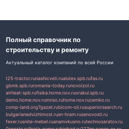
Полный справочник по
строительству и ремонту
Актуальный каталог компаний по всей России
t25-tractor.ru
nashicveti.ru
alutex.spb.ru
fas.ru
gbmk.spb.ru
romania-today.ru
novoizol.ru
airheat-spb.ru
fisika.home.nov.ru
orakul.spb.ru
demo.home.nov.ru
mnso.ru
home.nov.ru
cemko.ru
comp-land.org
7gazet.ru
bicom-oil.ru
superiorsearch.ru
bulgarianedvizhimost.ru
sn-hram.ru
senovosti.ru
fexer.ru
snite-mebel.ru
anamvkusno.ru
technosaratov.ru
0sporte.ru
9rota-game.ru
bigbad.ru
227gp.ru
wes-ex.ru