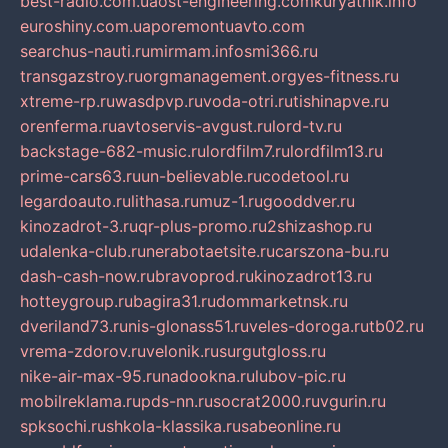
best-radio.com.ua
ost-engineering.com
kuryatnik.info
euroshiny.com.ua
poremontuavto.com
searchus-nauti.ru
mirmam.info
smi366.ru
transgazstroy.ru
orgmanagement.org
yes-fitness.ru
xtreme-rp.ru
wasdpvp.ru
voda-otri.ru
tishinapve.ru
orenferma.ru
avtoservis-avgust.ru
lord-tv.ru
backstage-682-music.ru
lordfilm7.ru
lordfilm13.ru
prime-cars63.ru
un-believable.ru
codetool.ru
legardoauto.ru
lithasa.ru
muz-1.ru
gooddver.ru
kinozadrot-3.ru
qr-plus-promo.ru
2shizashop.ru
udalenka-club.ru
nerabotaetsite.ru
carszona-bu.ru
dash-cash-now.ru
bravoprod.ru
kinozadrot13.ru
hotteygroup.ru
bagira31.ru
dommarketnsk.ru
dveriland73.ru
nis-glonass51.ru
veles-doroga.ru
tb02.ru
vrema-zdorov.ru
velonik.ru
surgutgloss.ru
nike-air-max-95.ru
nadookna.ru
lubov-pic.ru
mobilreklama.ru
pds-nn.ru
socrat2000.ru
vgurin.ru
spksochi.ru
shkola-klassika.ru
sabeonline.ru