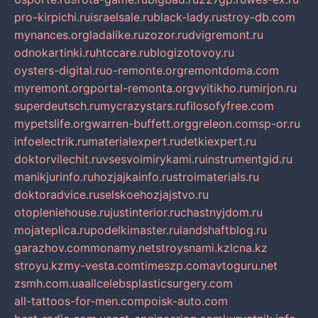
pro-kirpichi.ru
israelsale.ru
black-lady.ru
stroy-db.com
mynances.org
ladalike.ru
zozor.ru
dvigremont.ru
odnokartinki.ru
htccare.ru
blogizotovoy.ru
oysters-digital.ru
o-remonte.org
remontdoma.com
myremont.org
portal-remonta.org
vyitikho.ru
mirjon.ru
superdeutsch.ru
mycrazystars.ru
filosofyfree.com
mypetslife.org
warren-buffett.org
greleon.com
sp-or.ru
infoelectrik.ru
materialexpert.ru
detkiexpert.ru
doktorvilechit.ru
vsesvoimirykami.ru
instrumentgid.ru
manikjurinfo.ru
hozjajkainfo.ru
stroimaterials.ru
doktoradvice.ru
selskoehozjajstvo.ru
otopleniehouse.ru
justinterior.ru
chastnyjdom.ru
mojateplica.ru
podelkimaster.ru
landshaftblog.ru
garazhov.com
monamy.net
stroysnami.kz
lcna.kz
stroyu.kz
my-vesta.com
timeszp.com
avtoguru.net
zsmh.com.ua
allcelebsplasticsurgery.com
all-tattoos-for-men.com
poisk-auto.com