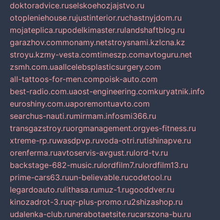
doktoradvice.ru
selskoehozjajstvo.ru
otopleniehouse.ru
justinterior.ru
chastnyjdom.ru
mojateplica.ru
podelkimaster.ru
landshaftblog.ru
garazhov.com
monamy.net
stroysnami.kz
lcna.kz
stroyu.kz
my-vesta.com
timeszp.com
avtoguru.net
zsmh.com.ua
allcelebsplasticsurgery.com
all-tattoos-for-men.com
poisk-auto.com
best-radio.com.ua
ost-engineering.com
kuryatnik.info
euroshiny.com.ua
poremontuavto.com
searchus-nauti.ru
mirmam.info
smi366.ru
transgazstroy.ru
orgmanagement.org
yes-fitness.ru
xtreme-rp.ru
wasdpvp.ru
voda-otri.ru
tishinapve.ru
orenferma.ru
avtoservis-avgust.ru
lord-tv.ru
backstage-682-music.ru
lordfilm7.ru
lordfilm13.ru
prime-cars63.ru
un-believable.ru
codetool.ru
legardoauto.ru
lithasa.ru
muz-1.ru
gooddver.ru
kinozadrot-3.ru
qr-plus-promo.ru
2shizashop.ru
udalenka-club.ru
nerabotaetsite.ru
carszona-bu.ru