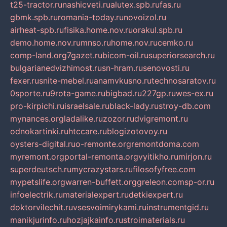
t25-tractor.ru
nashicveti.ru
alutex.spb.ru
fas.ru
gbmk.spb.ru
romania-today.ru
novoizol.ru
airheat-spb.ru
fisika.home.nov.ru
orakul.spb.ru
demo.home.nov.ru
mnso.ru
home.nov.ru
cemko.ru
comp-land.org
7gazet.ru
bicom-oil.ru
superiorsearch.ru
bulgarianedvizhimost.ru
sn-hram.ru
senovosti.ru
fexer.ru
snite-mebel.ru
anamvkusno.ru
technosaratov.ru
0sporte.ru
9rota-game.ru
bigbad.ru
227gp.ru
wes-ex.ru
pro-kirpichi.ru
israelsale.ru
black-lady.ru
stroy-db.com
mynances.org
ladalike.ru
zozor.ru
dvigremont.ru
odnokartinki.ru
htccare.ru
blogizotovoy.ru
oysters-digital.ru
o-remonte.org
remontdoma.com
myremont.org
portal-remonta.org
vyitikho.ru
mirjon.ru
superdeutsch.ru
mycrazystars.ru
filosofyfree.com
mypetslife.org
warren-buffett.org
greleon.com
sp-or.ru
infoelectrik.ru
materialexpert.ru
detkiexpert.ru
doktorvilechit.ru
vsesvoimirykami.ru
instrumentgid.ru
manikjurinfo.ru
hozjajkainfo.ru
stroimaterials.ru