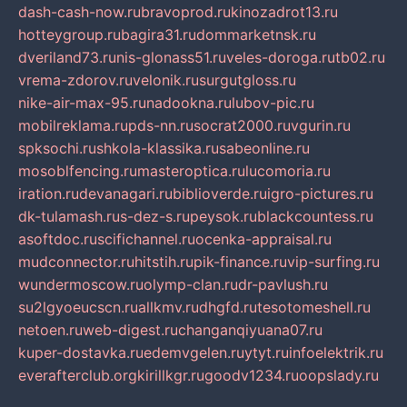
dash-cash-now.ru
bravoprod.ru
kinozadrot13.ru
hotteygroup.ru
bagira31.ru
dommarketnsk.ru
dveriland73.ru
nis-glonass51.ru
veles-doroga.ru
tb02.ru
vrema-zdorov.ru
velonik.ru
surgutgloss.ru
nike-air-max-95.ru
nadookna.ru
lubov-pic.ru
mobilreklama.ru
pds-nn.ru
socrat2000.ru
vgurin.ru
spksochi.ru
shkola-klassika.ru
sabeonline.ru
mosoblfencing.ru
masteroptica.ru
lucomoria.ru
iration.ru
devanagari.ru
biblioverde.ru
igro-pictures.ru
dk-tulamash.ru
s-dez-s.ru
peysok.ru
blackcountess.ru
asoftdoc.ru
scifichannel.ru
ocenka-appraisal.ru
mudconnector.ru
hitstih.ru
pik-finance.ru
vip-surfing.ru
wundermoscow.ru
olymp-clan.ru
dr-pavlush.ru
su2lgyoeucscn.ru
allkmv.ru
dhgfd.ru
tesotomeshell.ru
netoen.ru
web-digest.ru
changanqiyuana07.ru
kuper-dostavka.ru
edemvgelen.ru
ytyt.ru
infoelektrik.ru
everafterclub.org
kirillkgr.ru
goodv1234.ru
oopslady.ru