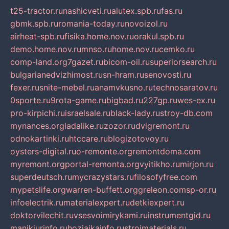
t25-tractor.ru
nashicveti.ru
alutex.spb.ru
fas.ru
gbmk.spb.ru
romania-today.ru
novoizol.ru
airheat-spb.ru
fisika.home.nov.ru
orakul.spb.ru
demo.home.nov.ru
mnso.ru
home.nov.ru
cemko.ru
comp-land.org
7gazet.ru
bicom-oil.ru
superiorsearch.ru
bulgarianedvizhimost.ru
sn-hram.ru
senovosti.ru
fexer.ru
snite-mebel.ru
anamvkusno.ru
technosaratov.ru
0sporte.ru
9rota-game.ru
bigbad.ru
227gp.ru
wes-ex.ru
pro-kirpichi.ru
israelsale.ru
black-lady.ru
stroy-db.com
mynances.org
ladalike.ru
zozor.ru
dvigremont.ru
odnokartinki.ru
htccare.ru
blogizotovoy.ru
oysters-digital.ru
o-remonte.org
remontdoma.com
myremont.org
portal-remonta.org
vyitikho.ru
mirjon.ru
superdeutsch.ru
mycrazystars.ru
filosofyfree.com
mypetslife.org
warren-buffett.org
greleon.com
sp-or.ru
infoelectrik.ru
materialexpert.ru
detkiexpert.ru
doktorvilechit.ru
vsesvoimirykami.ru
instrumentgid.ru
manikjurinfo.ru
hozjajkainfo.ru
stroimaterials.ru