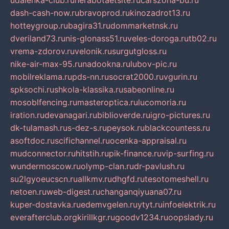
udalenka-club.ru
nerabotaetsite.ru
carszona-bu.ru
dash-cash-now.ru
bravoprod.ru
kinozadrot13.ru
hotteygroup.ru
bagira31.ru
dommarketnsk.ru
dveriland73.ru
nis-glonass51.ru
veles-doroga.ru
tb02.ru
vrema-zdorov.ru
velonik.ru
surgutgloss.ru
nike-air-max-95.ru
nadookna.ru
lubov-pic.ru
mobilreklama.ru
pds-nn.ru
socrat2000.ru
vgurin.ru
spksochi.ru
shkola-klassika.ru
sabeonline.ru
mosoblfencing.ru
masteroptica.ru
lucomoria.ru
iration.ru
devanagari.ru
biblioverde.ru
igro-pictures.ru
dk-tulamash.ru
s-dez-s.ru
peysok.ru
blackcountess.ru
asoftdoc.ru
scifichannel.ru
ocenka-appraisal.ru
mudconnector.ru
hitstih.ru
pik-finance.ru
vip-surfing.ru
wundermoscow.ru
olymp-clan.ru
dr-pavlush.ru
su2lgyoeucscn.ru
allkmv.ru
dhgfd.ru
tesotomeshell.ru
netoen.ru
web-digest.ru
changanqiyuana07.ru
kuper-dostavka.ru
edemvgelen.ru
ytyt.ru
infoelektrik.ru
everafterclub.org
kirillkgr.ru
goodv1234.ru
oopslady.ru