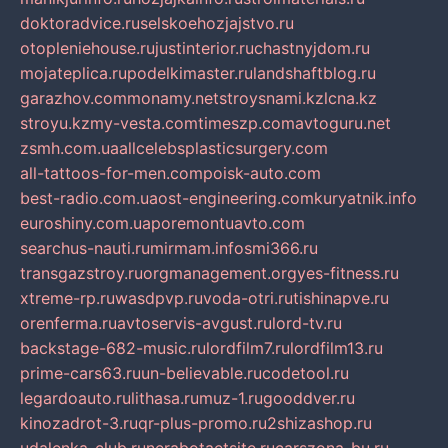
doktoradvice.ru
selskoehozjajstvo.ru
otopleniehouse.ru
justinterior.ru
chastnyjdom.ru
mojateplica.ru
podelkimaster.ru
landshaftblog.ru
garazhov.com
monamy.net
stroysnami.kz
lcna.kz
stroyu.kz
my-vesta.com
timeszp.com
avtoguru.net
zsmh.com.ua
allcelebsplasticsurgery.com
all-tattoos-for-men.com
poisk-auto.com
best-radio.com.ua
ost-engineering.com
kuryatnik.info
euroshiny.com.ua
poremontuavto.com
searchus-nauti.ru
mirmam.info
smi366.ru
transgazstroy.ru
orgmanagement.org
yes-fitness.ru
xtreme-rp.ru
wasdpvp.ru
voda-otri.ru
tishinapve.ru
orenferma.ru
avtoservis-avgust.ru
lord-tv.ru
backstage-682-music.ru
lordfilm7.ru
lordfilm13.ru
prime-cars63.ru
un-believable.ru
codetool.ru
legardoauto.ru
lithasa.ru
muz-1.ru
gooddver.ru
kinozadrot-3.ru
qr-plus-promo.ru
2shizashop.ru