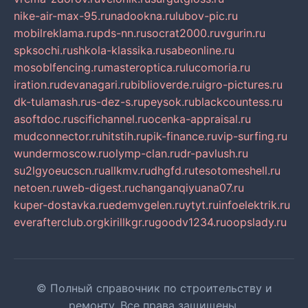
nike-air-max-95.ru
nadookna.ru
lubov-pic.ru
mobilreklama.ru
pds-nn.ru
socrat2000.ru
vgurin.ru
spksochi.ru
shkola-klassika.ru
sabeonline.ru
mosoblfencing.ru
masteroptica.ru
lucomoria.ru
iration.ru
devanagari.ru
biblioverde.ru
igro-pictures.ru
dk-tulamash.ru
s-dez-s.ru
peysok.ru
blackcountess.ru
asoftdoc.ru
scifichannel.ru
ocenka-appraisal.ru
mudconnector.ru
hitstih.ru
pik-finance.ru
vip-surfing.ru
wundermoscow.ru
olymp-clan.ru
dr-pavlush.ru
su2lgyoeucscn.ru
allkmv.ru
dhgfd.ru
tesotomeshell.ru
netoen.ru
web-digest.ru
changanqiyuana07.ru
kuper-dostavka.ru
edemvgelen.ru
ytyt.ru
infoelektrik.ru
everafterclub.org
kirillkgr.ru
goodv1234.ru
oopslady.ru
© Полный справочник по строительству и
ремонту. Все права защищены.