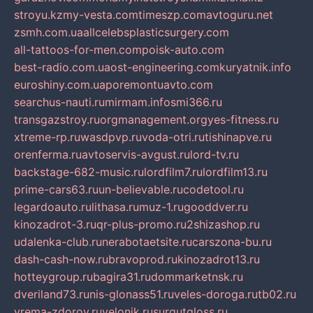
stroyu.kz
my-vesta.com
timeszp.com
avtoguru.net
zsmh.com.ua
allcelebsplasticsurgery.com
all-tattoos-for-men.com
poisk-auto.com
best-radio.com.ua
ost-engineering.com
kuryatnik.info
euroshiny.com.ua
poremontuavto.com
searchus-nauti.ru
mirmam.info
smi366.ru
transgazstroy.ru
orgmanagement.org
yes-fitness.ru
xtreme-rp.ru
wasdpvp.ru
voda-otri.ru
tishinapve.ru
orenferma.ru
avtoservis-avgust.ru
lord-tv.ru
backstage-682-music.ru
lordfilm7.ru
lordfilm13.ru
prime-cars63.ru
un-believable.ru
codetool.ru
legardoauto.ru
lithasa.ru
muz-1.ru
gooddver.ru
kinozadrot-3.ru
qr-plus-promo.ru
2shizashop.ru
udalenka-club.ru
nerabotaetsite.ru
carszona-bu.ru
dash-cash-now.ru
bravoprod.ru
kinozadrot13.ru
hotteygroup.ru
bagira31.ru
dommarketnsk.ru
dveriland73.ru
nis-glonass51.ru
veles-doroga.ru
tb02.ru
vrema-zdorov.ru
velonik.ru
surgutgloss.ru