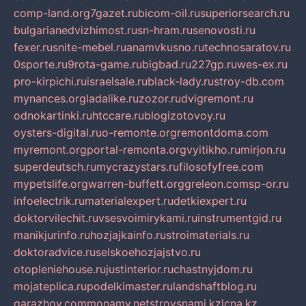
comp-land.org
7gazet.ru
bicom-oil.ru
superiorsearch.ru
bulgarianedvizhimost.ru
sn-hram.ru
senovosti.ru
fexer.ru
snite-mebel.ru
anamvkusno.ru
technosaratov.ru
0sporte.ru
9rota-game.ru
bigbad.ru
227gp.ru
wes-ex.ru
pro-kirpichi.ru
israelsale.ru
black-lady.ru
stroy-db.com
mynances.org
ladalike.ru
zozor.ru
dvigremont.ru
odnokartinki.ru
htccare.ru
blogizotovoy.ru
oysters-digital.ru
o-remonte.org
remontdoma.com
myremont.org
portal-remonta.org
vyitikho.ru
mirjon.ru
superdeutsch.ru
mycrazystars.ru
filosofyfree.com
mypetslife.org
warren-buffett.org
greleon.com
sp-or.ru
infoelectrik.ru
materialexpert.ru
detkiexpert.ru
doktorvilechit.ru
vsesvoimirykami.ru
instrumentgid.ru
manikjurinfo.ru
hozjajkainfo.ru
stroimaterials.ru
doktoradvice.ru
selskoehozjajstvo.ru
otopleniehouse.ru
justinterior.ru
chastnyjdom.ru
mojateplica.ru
podelkimaster.ru
landshaftblog.ru
garazhov.com
monamy.net
stroysnami.kz
lcna.kz