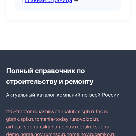
|
Главная страница
→
Полный справочник по
строительству и ремонту
Актуальный каталог компаний по всей России
t25-tractor.ru
nashicveti.ru
alutex.spb.ru
fas.ru
gbmk.spb.ru
romania-today.ru
novoizol.ru
airheat-spb.ru
fisika.home.nov.ru
orakul.spb.ru
demo.home.nov.ru
mnso.ru
home.nov.ru
cemko.ru