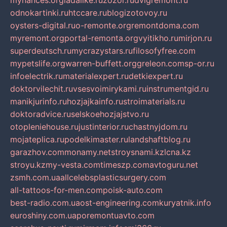
mynances.org
ladalike.ru
zozor.ru
dvigremont.ru
odnokartinki.ru
htccare.ru
blogizotovoy.ru
oysters-digital.ru
o-remonte.org
remontdoma.com
myremont.org
portal-remonta.org
vyitikho.ru
mirjon.ru
superdeutsch.ru
mycrazystars.ru
filosofyfree.com
mypetslife.org
warren-buffett.org
greleon.com
sp-or.ru
infoelectrik.ru
materialexpert.ru
detkiexpert.ru
doktorvilechit.ru
vsesvoimirykami.ru
instrumentgid.ru
manikjurinfo.ru
hozjajkainfo.ru
stroimaterials.ru
doktoradvice.ru
selskoehozjajstvo.ru
otopleniehouse.ru
justinterior.ru
chastnyjdom.ru
mojateplica.ru
podelkimaster.ru
landshaftblog.ru
garazhov.com
monamy.net
stroysnami.kz
lcna.kz
stroyu.kz
my-vesta.com
timeszp.com
avtoguru.net
zsmh.com.ua
allcelebsplasticsurgery.com
all-tattoos-for-men.com
poisk-auto.com
best-radio.com.ua
ost-engineering.com
kuryatnik.info
euroshiny.com.ua
poremontuavto.com