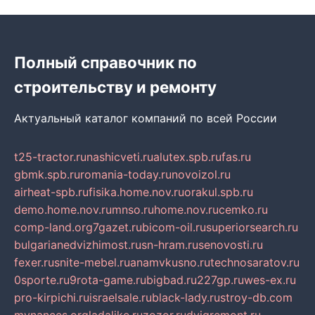
Полный справочник по
строительству и ремонту
Актуальный каталог компаний по всей России
t25-tractor.ru
nashicveti.ru
alutex.spb.ru
fas.ru
gbmk.spb.ru
romania-today.ru
novoizol.ru
airheat-spb.ru
fisika.home.nov.ru
orakul.spb.ru
demo.home.nov.ru
mnso.ru
home.nov.ru
cemko.ru
comp-land.org
7gazet.ru
bicom-oil.ru
superiorsearch.ru
bulgarianedvizhimost.ru
sn-hram.ru
senovosti.ru
fexer.ru
snite-mebel.ru
anamvkusno.ru
technosaratov.ru
0sporte.ru
9rota-game.ru
bigbad.ru
227gp.ru
wes-ex.ru
pro-kirpichi.ru
israelsale.ru
black-lady.ru
stroy-db.com