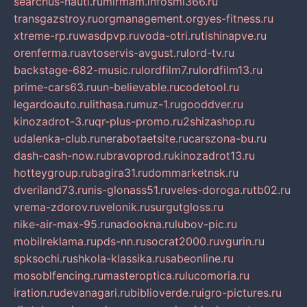
searchus-nauti.ru
mirmam.info
smi366.ru
transgazstroy.ru
orgmanagement.org
yes-fitness.ru
xtreme-rp.ru
wasdpvp.ru
voda-otri.ru
tishinapve.ru
orenferma.ru
avtoservis-avgust.ru
lord-tv.ru
backstage-682-music.ru
lordfilm7.ru
lordfilm13.ru
prime-cars63.ru
un-believable.ru
codetool.ru
legardoauto.ru
lithasa.ru
muz-1.ru
gooddver.ru
kinozadrot-3.ru
qr-plus-promo.ru
2shizashop.ru
udalenka-club.ru
nerabotaetsite.ru
carszona-bu.ru
dash-cash-now.ru
bravoprod.ru
kinozadrot13.ru
hotteygroup.ru
bagira31.ru
dommarketnsk.ru
dveriland73.ru
nis-glonass51.ru
veles-doroga.ru
tb02.ru
vrema-zdorov.ru
velonik.ru
surgutgloss.ru
nike-air-max-95.ru
nadookna.ru
lubov-pic.ru
mobilreklama.ru
pds-nn.ru
socrat2000.ru
vgurin.ru
spksochi.ru
shkola-klassika.ru
sabeonline.ru
mosoblfencing.ru
masteroptica.ru
lucomoria.ru
iration.ru
devanagari.ru
biblioverde.ru
igro-pictures.ru