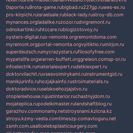
0sporte.ru
9rota-game.ru
bigbad.ru
227gp.ru
wes-ex.ru
pro-kirpichi.ru
israelsale.ru
black-lady.ru
stroy-db.com
mynances.org
ladalike.ru
zozor.ru
dvigremont.ru
odnokartinki.ru
htccare.ru
blogizotovoy.ru
oysters-digital.ru
o-remonte.org
remontdoma.com
myremont.org
portal-remonta.org
vyitikho.ru
mirjon.ru
superdeutsch.ru
mycrazystars.ru
filosofyfree.com
mypetslife.org
warren-buffett.org
greleon.com
sp-or.ru
infoelectrik.ru
materialexpert.ru
detkiexpert.ru
doktorvilechit.ru
vsesvoimirykami.ru
instrumentgid.ru
manikjurinfo.ru
hozjajkainfo.ru
stroimaterials.ru
doktoradvice.ru
selskoehozjajstvo.ru
otopleniehouse.ru
justinterior.ru
chastnyjdom.ru
mojateplica.ru
podelkimaster.ru
landshaftblog.ru
garazhov.com
monamy.net
stroysnami.kz
lcna.kz
stroyu.kz
my-vesta.com
timeszp.com
avtoguru.net
zsmh.com.ua
allcelebsplasticsurgery.com