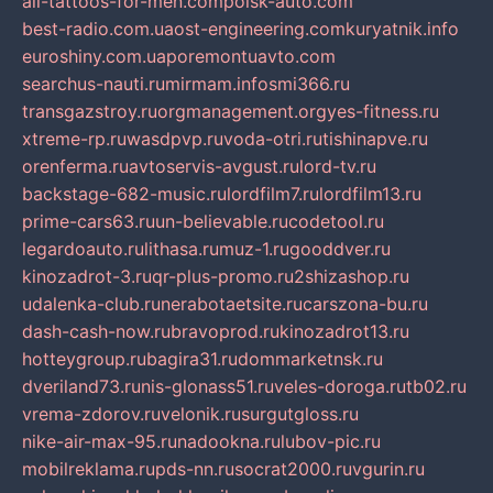
all-tattoos-for-men.com
poisk-auto.com
best-radio.com.ua
ost-engineering.com
kuryatnik.info
euroshiny.com.ua
poremontuavto.com
searchus-nauti.ru
mirmam.info
smi366.ru
transgazstroy.ru
orgmanagement.org
yes-fitness.ru
xtreme-rp.ru
wasdpvp.ru
voda-otri.ru
tishinapve.ru
orenferma.ru
avtoservis-avgust.ru
lord-tv.ru
backstage-682-music.ru
lordfilm7.ru
lordfilm13.ru
prime-cars63.ru
un-believable.ru
codetool.ru
legardoauto.ru
lithasa.ru
muz-1.ru
gooddver.ru
kinozadrot-3.ru
qr-plus-promo.ru
2shizashop.ru
udalenka-club.ru
nerabotaetsite.ru
carszona-bu.ru
dash-cash-now.ru
bravoprod.ru
kinozadrot13.ru
hotteygroup.ru
bagira31.ru
dommarketnsk.ru
dveriland73.ru
nis-glonass51.ru
veles-doroga.ru
tb02.ru
vrema-zdorov.ru
velonik.ru
surgutgloss.ru
nike-air-max-95.ru
nadookna.ru
lubov-pic.ru
mobilreklama.ru
pds-nn.ru
socrat2000.ru
vgurin.ru