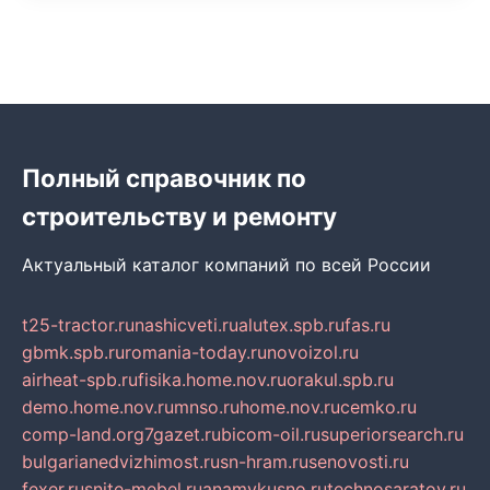
Полный справочник по
строительству и ремонту
Актуальный каталог компаний по всей России
t25-tractor.ru
nashicveti.ru
alutex.spb.ru
fas.ru
gbmk.spb.ru
romania-today.ru
novoizol.ru
airheat-spb.ru
fisika.home.nov.ru
orakul.spb.ru
demo.home.nov.ru
mnso.ru
home.nov.ru
cemko.ru
comp-land.org
7gazet.ru
bicom-oil.ru
superiorsearch.ru
bulgarianedvizhimost.ru
sn-hram.ru
senovosti.ru
fexer.ru
snite-mebel.ru
anamvkusno.ru
technosaratov.ru