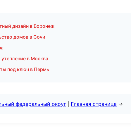
тный дизайн в Воронеж
ьство домов в Сочи
за
 утепление в Москва
ты под ключ в Пермь
альный федеральный округ
|
Главная страница
→