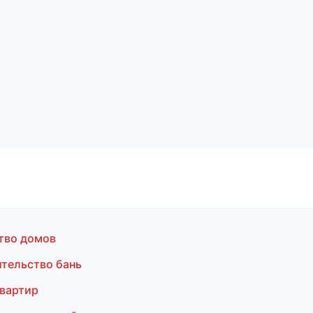
тво домов
тельство бань
квартир