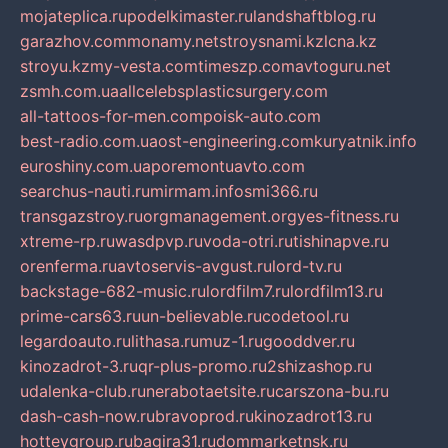
mojateplica.ru
podelkimaster.ru
landshaftblog.ru
garazhov.com
monamy.net
stroysnami.kz
lcna.kz
stroyu.kz
my-vesta.com
timeszp.com
avtoguru.net
zsmh.com.ua
allcelebsplasticsurgery.com
all-tattoos-for-men.com
poisk-auto.com
best-radio.com.ua
ost-engineering.com
kuryatnik.info
euroshiny.com.ua
poremontuavto.com
searchus-nauti.ru
mirmam.info
smi366.ru
transgazstroy.ru
orgmanagement.org
yes-fitness.ru
xtreme-rp.ru
wasdpvp.ru
voda-otri.ru
tishinapve.ru
orenferma.ru
avtoservis-avgust.ru
lord-tv.ru
backstage-682-music.ru
lordfilm7.ru
lordfilm13.ru
prime-cars63.ru
un-believable.ru
codetool.ru
legardoauto.ru
lithasa.ru
muz-1.ru
gooddver.ru
kinozadrot-3.ru
qr-plus-promo.ru
2shizashop.ru
udalenka-club.ru
nerabotaetsite.ru
carszona-bu.ru
dash-cash-now.ru
bravoprod.ru
kinozadrot13.ru
hotteygroup.ru
bagira31.ru
dommarketnsk.ru