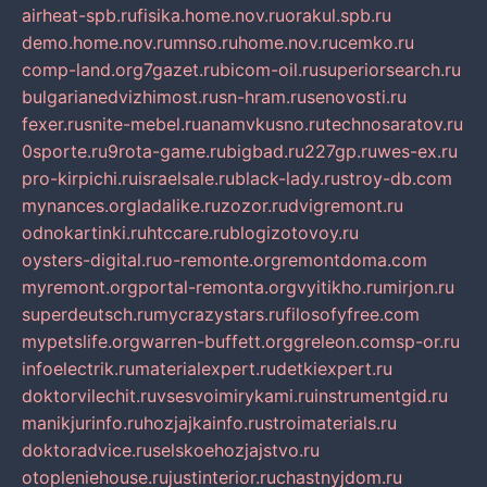
airheat-spb.ru
fisika.home.nov.ru
orakul.spb.ru
demo.home.nov.ru
mnso.ru
home.nov.ru
cemko.ru
comp-land.org
7gazet.ru
bicom-oil.ru
superiorsearch.ru
bulgarianedvizhimost.ru
sn-hram.ru
senovosti.ru
fexer.ru
snite-mebel.ru
anamvkusno.ru
technosaratov.ru
0sporte.ru
9rota-game.ru
bigbad.ru
227gp.ru
wes-ex.ru
pro-kirpichi.ru
israelsale.ru
black-lady.ru
stroy-db.com
mynances.org
ladalike.ru
zozor.ru
dvigremont.ru
odnokartinki.ru
htccare.ru
blogizotovoy.ru
oysters-digital.ru
o-remonte.org
remontdoma.com
myremont.org
portal-remonta.org
vyitikho.ru
mirjon.ru
superdeutsch.ru
mycrazystars.ru
filosofyfree.com
mypetslife.org
warren-buffett.org
greleon.com
sp-or.ru
infoelectrik.ru
materialexpert.ru
detkiexpert.ru
doktorvilechit.ru
vsesvoimirykami.ru
instrumentgid.ru
manikjurinfo.ru
hozjajkainfo.ru
stroimaterials.ru
doktoradvice.ru
selskoehozjajstvo.ru
otopleniehouse.ru
justinterior.ru
chastnyjdom.ru