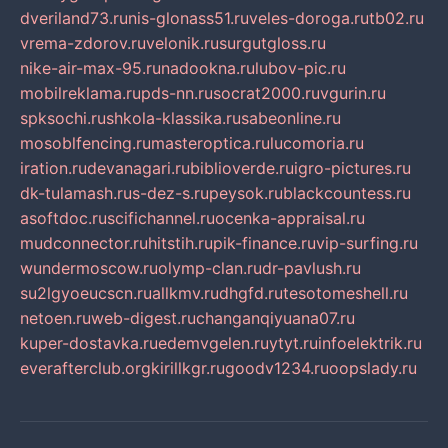
dveriland73.ru
nis-glonass51.ru
veles-doroga.ru
tb02.ru
vrema-zdorov.ru
velonik.ru
surgutgloss.ru
nike-air-max-95.ru
nadookna.ru
lubov-pic.ru
mobilreklama.ru
pds-nn.ru
socrat2000.ru
vgurin.ru
spksochi.ru
shkola-klassika.ru
sabeonline.ru
mosoblfencing.ru
masteroptica.ru
lucomoria.ru
iration.ru
devanagari.ru
biblioverde.ru
igro-pictures.ru
dk-tulamash.ru
s-dez-s.ru
peysok.ru
blackcountess.ru
asoftdoc.ru
scifichannel.ru
ocenka-appraisal.ru
mudconnector.ru
hitstih.ru
pik-finance.ru
vip-surfing.ru
wundermoscow.ru
olymp-clan.ru
dr-pavlush.ru
su2lgyoeucscn.ru
allkmv.ru
dhgfd.ru
tesotomeshell.ru
netoen.ru
web-digest.ru
changanqiyuana07.ru
kuper-dostavka.ru
edemvgelen.ru
ytyt.ru
infoelektrik.ru
everafterclub.org
kirillkgr.ru
goodv1234.ru
oopslady.ru