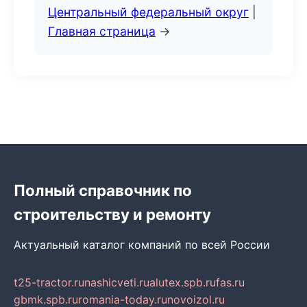
Центральный федеральный округ
|
Главная страница
→
Полный справочник по
строительству и ремонту
Актуальный каталог компаний по всей России
t25-tractor.ru
nashicveti.ru
alutex.spb.ru
fas.ru
gbmk.spb.ru
romania-today.ru
novoizol.ru