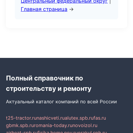
Центральный федеральный округ
|
Главная страница
→
Полный справочник по
строительству и ремонту
Актуальный каталог компаний по всей России
t25-tractor.ru
nashicveti.ru
alutex.spb.ru
fas.ru
gbmk.spb.ru
romania-today.ru
novoizol.ru
airheat-spb.ru
fisika.home.nov.ru
orakul.spb.ru