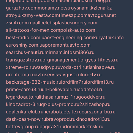
mojateplica.ru
podelkimaster.ru
landshaftblog.ru
garazhov.com
monamy.net
stroysnami.kz
lcna.kz
stroyu.kz
my-vesta.com
timeszp.com
avtoguru.net
zsmh.com.ua
allcelebsplasticsurgery.com
all-tattoos-for-men.com
poisk-auto.com
best-radio.com.ua
ost-engineering.com
kuryatnik.info
euroshiny.com.ua
poremontuavto.com
searchus-nauti.ru
mirmam.info
smi366.ru
transgazstroy.ru
orgmanagement.org
yes-fitness.ru
xtreme-rp.ru
wasdpvp.ru
voda-otri.ru
tishinapve.ru
orenferma.ru
avtoservis-avgust.ru
lord-tv.ru
backstage-682-music.ru
lordfilm7.ru
lordfilm13.ru
prime-cars63.ru
un-believable.ru
codetool.ru
legardoauto.ru
lithasa.ru
muz-1.ru
gooddver.ru
kinozadrot-3.ru
qr-plus-promo.ru
2shizashop.ru
udalenka-club.ru
nerabotaetsite.ru
carszona-bu.ru
dash-cash-now.ru
bravoprod.ru
kinozadrot13.ru
hotteygroup.ru
bagira31.ru
dommarketnsk.ru