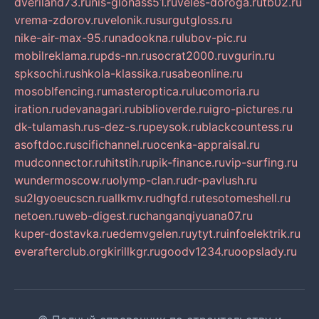
dveriland73.ru
nis-glonass51.ru
veles-doroga.ru
tb02.ru
vrema-zdorov.ru
velonik.ru
surgutgloss.ru
nike-air-max-95.ru
nadookna.ru
lubov-pic.ru
mobilreklama.ru
pds-nn.ru
socrat2000.ru
vgurin.ru
spksochi.ru
shkola-klassika.ru
sabeonline.ru
mosoblfencing.ru
masteroptica.ru
lucomoria.ru
iration.ru
devanagari.ru
biblioverde.ru
igro-pictures.ru
dk-tulamash.ru
s-dez-s.ru
peysok.ru
blackcountess.ru
asoftdoc.ru
scifichannel.ru
ocenka-appraisal.ru
mudconnector.ru
hitstih.ru
pik-finance.ru
vip-surfing.ru
wundermoscow.ru
olymp-clan.ru
dr-pavlush.ru
su2lgyoeucscn.ru
allkmv.ru
dhgfd.ru
tesotomeshell.ru
netoen.ru
web-digest.ru
changanqiyuana07.ru
kuper-dostavka.ru
edemvgelen.ru
ytyt.ru
infoelektrik.ru
everafterclub.org
kirillkgr.ru
goodv1234.ru
oopslady.ru