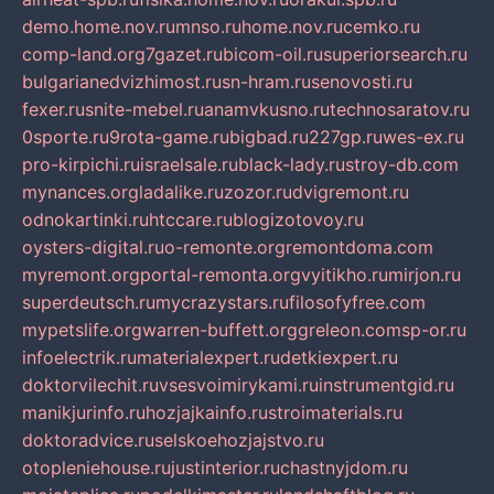
demo.home.nov.ru
mnso.ru
home.nov.ru
cemko.ru
comp-land.org
7gazet.ru
bicom-oil.ru
superiorsearch.ru
bulgarianedvizhimost.ru
sn-hram.ru
senovosti.ru
fexer.ru
snite-mebel.ru
anamvkusno.ru
technosaratov.ru
0sporte.ru
9rota-game.ru
bigbad.ru
227gp.ru
wes-ex.ru
pro-kirpichi.ru
israelsale.ru
black-lady.ru
stroy-db.com
mynances.org
ladalike.ru
zozor.ru
dvigremont.ru
odnokartinki.ru
htccare.ru
blogizotovoy.ru
oysters-digital.ru
o-remonte.org
remontdoma.com
myremont.org
portal-remonta.org
vyitikho.ru
mirjon.ru
superdeutsch.ru
mycrazystars.ru
filosofyfree.com
mypetslife.org
warren-buffett.org
greleon.com
sp-or.ru
infoelectrik.ru
materialexpert.ru
detkiexpert.ru
doktorvilechit.ru
vsesvoimirykami.ru
instrumentgid.ru
manikjurinfo.ru
hozjajkainfo.ru
stroimaterials.ru
doktoradvice.ru
selskoehozjajstvo.ru
otopleniehouse.ru
justinterior.ru
chastnyjdom.ru