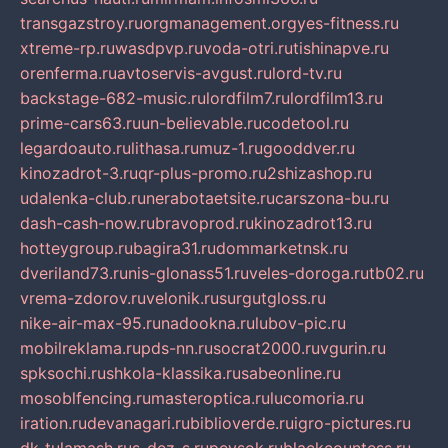
transgazstroy.ru
orgmanagement.org
yes-fitness.ru
xtreme-rp.ru
wasdpvp.ru
voda-otri.ru
tishinapve.ru
orenferma.ru
avtoservis-avgust.ru
lord-tv.ru
backstage-682-music.ru
lordfilm7.ru
lordfilm13.ru
prime-cars63.ru
un-believable.ru
codetool.ru
legardoauto.ru
lithasa.ru
muz-1.ru
gooddver.ru
kinozadrot-3.ru
qr-plus-promo.ru
2shizashop.ru
udalenka-club.ru
nerabotaetsite.ru
carszona-bu.ru
dash-cash-now.ru
bravoprod.ru
kinozadrot13.ru
hotteygroup.ru
bagira31.ru
dommarketnsk.ru
dveriland73.ru
nis-glonass51.ru
veles-doroga.ru
tb02.ru
vrema-zdorov.ru
velonik.ru
surgutgloss.ru
nike-air-max-95.ru
nadookna.ru
lubov-pic.ru
mobilreklama.ru
pds-nn.ru
socrat2000.ru
vgurin.ru
spksochi.ru
shkola-klassika.ru
sabeonline.ru
mosoblfencing.ru
masteroptica.ru
lucomoria.ru
iration.ru
devanagari.ru
biblioverde.ru
igro-pictures.ru