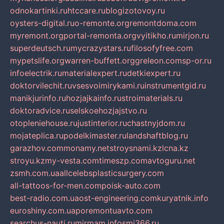
odnokartinki.ru
htccare.ru
blogizotovoy.ru
oysters-digital.ru
o-remonte.org
remontdoma.com
myremont.org
portal-remonta.org
vyitikho.ru
mirjon.ru
superdeutsch.ru
mycrazystars.ru
filosofyfree.com
mypetslife.org
warren-buffett.org
greleon.com
sp-or.ru
infoelectrik.ru
materialexpert.ru
detkiexpert.ru
doktorvilechit.ru
vsesvoimirykami.ru
instrumentgid.ru
manikjurinfo.ru
hozjajkainfo.ru
stroimaterials.ru
doktoradvice.ru
selskoehozjajstvo.ru
otopleniehouse.ru
justinterior.ru
chastnyjdom.ru
mojateplica.ru
podelkimaster.ru
landshaftblog.ru
garazhov.com
monamy.net
stroysnami.kz
lcna.kz
stroyu.kz
my-vesta.com
timeszp.com
avtoguru.net
zsmh.com.ua
allcelebsplasticsurgery.com
all-tattoos-for-men.com
poisk-auto.com
best-radio.com.ua
ost-engineering.com
kuryatnik.info
euroshiny.com.ua
poremontuavto.com
searchus-nauti.ru
mirmam.info
smi366.ru