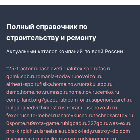
Полный справочник по
строительству и ремонту
Актуальный каталог компаний по всей России
t25-tractor.ru
nashicveti.ru
alutex.spb.ru
fas.ru
gbmk.spb.ru
romania-today.ru
novoizol.ru
airheat-spb.ru
fisika.home.nov.ru
orakul.spb.ru
demo.home.nov.ru
mnso.ru
home.nov.ru
cemko.ru
comp-land.org
7gazet.ru
bicom-oil.ru
superiorsearch.ru
bulgarianedvizhimost.ru
sn-hram.ru
senovosti.ru
fexer.ru
snite-mebel.ru
anamvkusno.ru
technosaratov.ru
0sporte.ru
9rota-game.ru
bigbad.ru
227gp.ru
wes-ex.ru
pro-kirpichi.ru
israelsale.ru
black-lady.ru
stroy-db.com
mynances.org
ladalike.ru
zozor.ru
dvigremont.ru