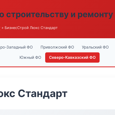
о строительству и ремонту
г
» БизнесСтрой Люкс Стандарт
ро-Западный ФО
Приволжский ФО
Уральский ФО
Южный ФО
Северо-Кавказский ФО
юкс Стандарт