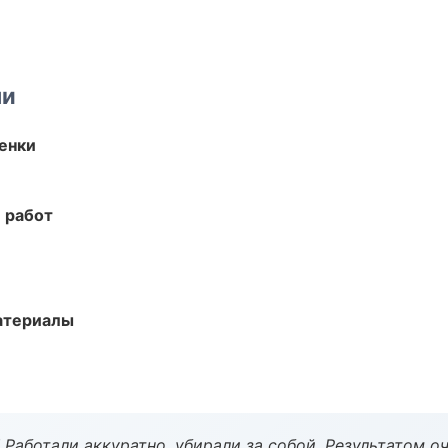
ми
енки
 работ
атериалы
 Работали аккуратно, убирали за собой. Результатом о