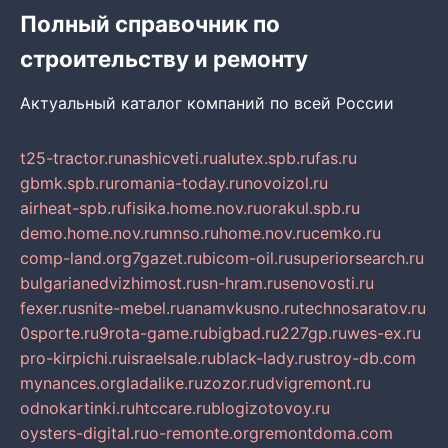
Полный справочник по
строительству и ремонту
Актуальный каталог компаний по всей России
t25-tractor.ru
nashicveti.ru
alutex.spb.ru
fas.ru
gbmk.spb.ru
romania-today.ru
novoizol.ru
airheat-spb.ru
fisika.home.nov.ru
orakul.spb.ru
demo.home.nov.ru
mnso.ru
home.nov.ru
cemko.ru
comp-land.org
7gazet.ru
bicom-oil.ru
superiorsearch.ru
bulgarianedvizhimost.ru
sn-hram.ru
senovosti.ru
fexer.ru
snite-mebel.ru
anamvkusno.ru
technosaratov.ru
0sporte.ru
9rota-game.ru
bigbad.ru
227gp.ru
wes-ex.ru
pro-kirpichi.ru
israelsale.ru
black-lady.ru
stroy-db.com
mynances.org
ladalike.ru
zozor.ru
dvigremont.ru
odnokartinki.ru
htccare.ru
blogizotovoy.ru
oysters-digital.ru
o-remonte.org
remontdoma.com