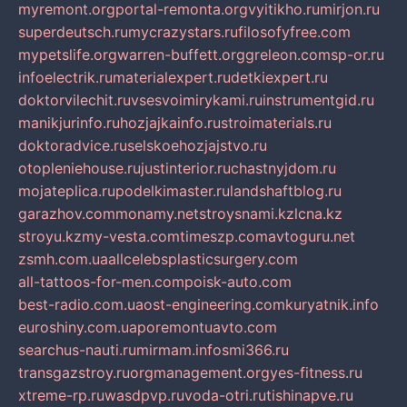
myremont.org
portal-remonta.org
vyitikho.ru
mirjon.ru
superdeutsch.ru
mycrazystars.ru
filosofyfree.com
mypetslife.org
warren-buffett.org
greleon.com
sp-or.ru
infoelectrik.ru
materialexpert.ru
detkiexpert.ru
doktorvilechit.ru
vsesvoimirykami.ru
instrumentgid.ru
manikjurinfo.ru
hozjajkainfo.ru
stroimaterials.ru
doktoradvice.ru
selskoehozjajstvo.ru
otopleniehouse.ru
justinterior.ru
chastnyjdom.ru
mojateplica.ru
podelkimaster.ru
landshaftblog.ru
garazhov.com
monamy.net
stroysnami.kz
lcna.kz
stroyu.kz
my-vesta.com
timeszp.com
avtoguru.net
zsmh.com.ua
allcelebsplasticsurgery.com
all-tattoos-for-men.com
poisk-auto.com
best-radio.com.ua
ost-engineering.com
kuryatnik.info
euroshiny.com.ua
poremontuavto.com
searchus-nauti.ru
mirmam.info
smi366.ru
transgazstroy.ru
orgmanagement.org
yes-fitness.ru
xtreme-rp.ru
wasdpvp.ru
voda-otri.ru
tishinapve.ru