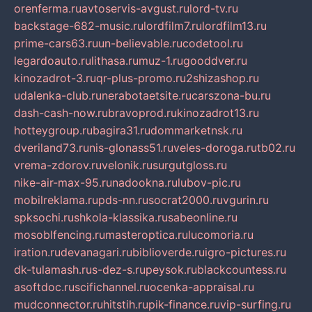
orenferma.ru
avtoservis-avgust.ru
lord-tv.ru
backstage-682-music.ru
lordfilm7.ru
lordfilm13.ru
prime-cars63.ru
un-believable.ru
codetool.ru
legardoauto.ru
lithasa.ru
muz-1.ru
gooddver.ru
kinozadrot-3.ru
qr-plus-promo.ru
2shizashop.ru
udalenka-club.ru
nerabotaetsite.ru
carszona-bu.ru
dash-cash-now.ru
bravoprod.ru
kinozadrot13.ru
hotteygroup.ru
bagira31.ru
dommarketnsk.ru
dveriland73.ru
nis-glonass51.ru
veles-doroga.ru
tb02.ru
vrema-zdorov.ru
velonik.ru
surgutgloss.ru
nike-air-max-95.ru
nadookna.ru
lubov-pic.ru
mobilreklama.ru
pds-nn.ru
socrat2000.ru
vgurin.ru
spksochi.ru
shkola-klassika.ru
sabeonline.ru
mosoblfencing.ru
masteroptica.ru
lucomoria.ru
iration.ru
devanagari.ru
biblioverde.ru
igro-pictures.ru
dk-tulamash.ru
s-dez-s.ru
peysok.ru
blackcountess.ru
asoftdoc.ru
scifichannel.ru
ocenka-appraisal.ru
mudconnector.ru
hitstih.ru
pik-finance.ru
vip-surfing.ru