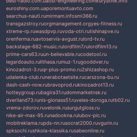
best-radio.com.ua
ost-engineering.com
kuryatnik.info
euroshiny.com.ua
poremontuavto.com
searchus-nauti.ru
mirmam.info
smi366.ru
transgazstroy.ru
orgmanagement.org
yes-fitness.ru
xtreme-rp.ru
wasdpvp.ru
voda-otri.ru
tishinapve.ru
orenferma.ru
avtoservis-avgust.ru
lord-tv.ru
backstage-682-music.ru
lordfilm7.ru
lordfilm13.ru
prime-cars63.ru
un-believable.ru
codetool.ru
legardoauto.ru
lithasa.ru
muz-1.ru
gooddver.ru
kinozadrot-3.ru
qr-plus-promo.ru
2shizashop.ru
udalenka-club.ru
nerabotaetsite.ru
carszona-bu.ru
dash-cash-now.ru
bravoprod.ru
kinozadrot13.ru
hotteygroup.ru
bagira31.ru
dommarketnsk.ru
dveriland73.ru
nis-glonass51.ru
veles-doroga.ru
tb02.ru
vrema-zdorov.ru
velonik.ru
surgutgloss.ru
nike-air-max-95.ru
nadookna.ru
lubov-pic.ru
mobilreklama.ru
pds-nn.ru
socrat2000.ru
vgurin.ru
spksochi.ru
shkola-klassika.ru
sabeonline.ru