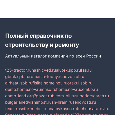
Полный справочник по
строительству и ремонту
Актуальный каталог компаний по всей России
t25-tractor.ru
nashicveti.ru
alutex.spb.ru
fas.ru
gbmk.spb.ru
romania-today.ru
novoizol.ru
airheat-spb.ru
fisika.home.nov.ru
orakul.spb.ru
demo.home.nov.ru
mnso.ru
home.nov.ru
cemko.ru
comp-land.org
7gazet.ru
bicom-oil.ru
superiorsearch.ru
bulgarianedvizhimost.ru
sn-hram.ru
senovosti.ru
fexer.ru
snite-mebel.ru
anamvkusno.ru
technosaratov.ru