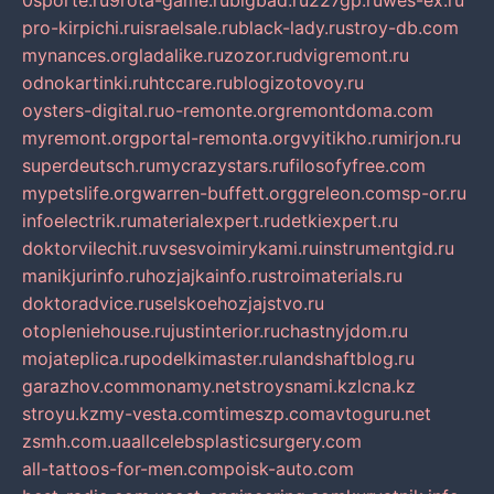
0sporte.ru
9rota-game.ru
bigbad.ru
227gp.ru
wes-ex.ru
pro-kirpichi.ru
israelsale.ru
black-lady.ru
stroy-db.com
mynances.org
ladalike.ru
zozor.ru
dvigremont.ru
odnokartinki.ru
htccare.ru
blogizotovoy.ru
oysters-digital.ru
o-remonte.org
remontdoma.com
myremont.org
portal-remonta.org
vyitikho.ru
mirjon.ru
superdeutsch.ru
mycrazystars.ru
filosofyfree.com
mypetslife.org
warren-buffett.org
greleon.com
sp-or.ru
infoelectrik.ru
materialexpert.ru
detkiexpert.ru
doktorvilechit.ru
vsesvoimirykami.ru
instrumentgid.ru
manikjurinfo.ru
hozjajkainfo.ru
stroimaterials.ru
doktoradvice.ru
selskoehozjajstvo.ru
otopleniehouse.ru
justinterior.ru
chastnyjdom.ru
mojateplica.ru
podelkimaster.ru
landshaftblog.ru
garazhov.com
monamy.net
stroysnami.kz
lcna.kz
stroyu.kz
my-vesta.com
timeszp.com
avtoguru.net
zsmh.com.ua
allcelebsplasticsurgery.com
all-tattoos-for-men.com
poisk-auto.com