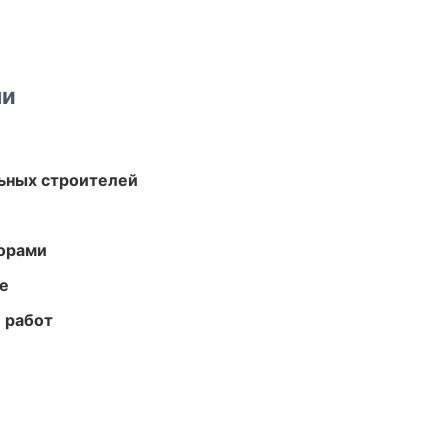
ми
ьных строителей
торами
те
 работ