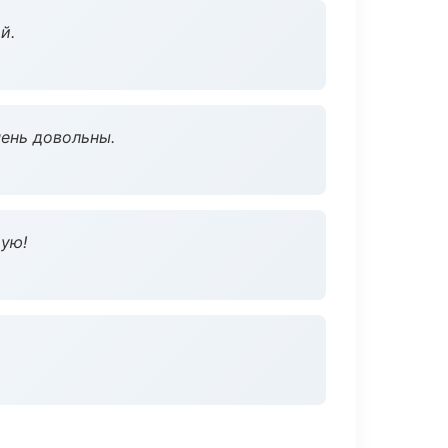
й.
чень довольны.
дую!