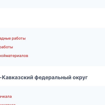
адные работы
 работы
ройматериалов
о-Кавказский федеральный округ
ачкала