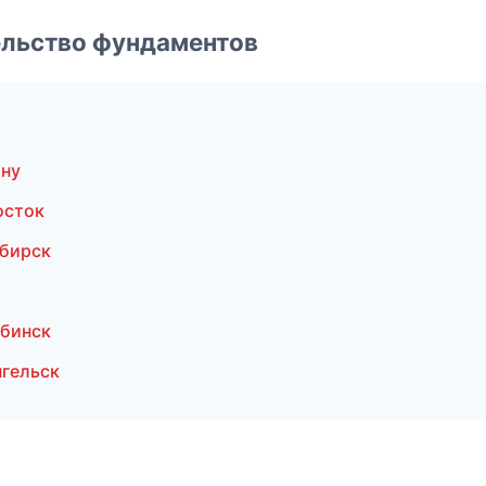
ельство фундаментов
ону
осток
бирск
бинск
нгельск