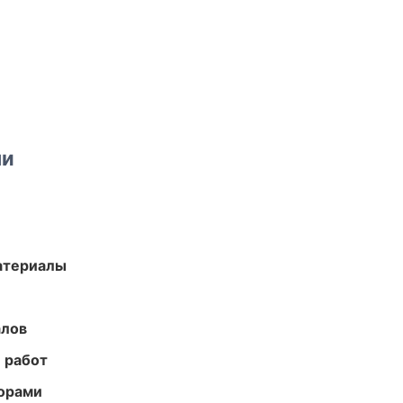
ми
атериалы
алов
 работ
торами