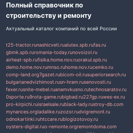
Полный справочник по
строительству и ремонту
Актуальный каталог компаний по всей России
t25-tractor.ru
nashicveti.ru
alutex.spb.ru
fas.ru
gbmk.spb.ru
romania-today.ru
novoizol.ru
airheat-spb.ru
fisika.home.nov.ru
orakul.spb.ru
demo.home.nov.ru
mnso.ru
home.nov.ru
cemko.ru
comp-land.org
7gazet.ru
bicom-oil.ru
superiorsearch.ru
bulgarianedvizhimost.ru
sn-hram.ru
senovosti.ru
fexer.ru
snite-mebel.ru
anamvkusno.ru
technosaratov.ru
0sporte.ru
9rota-game.ru
bigbad.ru
227gp.ru
wes-ex.ru
pro-kirpichi.ru
israelsale.ru
black-lady.ru
stroy-db.com
mynances.org
ladalike.ru
zozor.ru
dvigremont.ru
odnokartinki.ru
htccare.ru
blogizotovoy.ru
oysters-digital.ru
o-remonte.org
remontdoma.com