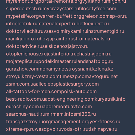
myremont.org
portal-remonta.org
vyitikho.ru
mirjon.ru
superdeutsch.ru
mycrazystars.ru
filosofyfree.com
mypetslife.org
warren-buffett.org
greleon.com
sp-or.ru
infoelectrik.ru
materialexpert.ru
detkiexpert.ru
doktorvilechit.ru
vsesvoimirykami.ru
instrumentgid.ru
manikjurinfo.ru
hozjajkainfo.ru
stroimaterials.ru
doktoradvice.ru
selskoehozjajstvo.ru
otopleniehouse.ru
justinterior.ru
chastnyjdom.ru
mojateplica.ru
podelkimaster.ru
landshaftblog.ru
garazhov.com
monamy.net
stroysnami.kz
lcna.kz
stroyu.kz
my-vesta.com
timeszp.com
avtoguru.net
zsmh.com.ua
allcelebsplasticsurgery.com
all-tattoos-for-men.com
poisk-auto.com
best-radio.com.ua
ost-engineering.com
kuryatnik.info
euroshiny.com.ua
poremontuavto.com
searchus-nauti.ru
mirmam.info
smi366.ru
transgazstroy.ru
orgmanagement.org
yes-fitness.ru
xtreme-rp.ru
wasdpvp.ru
voda-otri.ru
tishinapve.ru