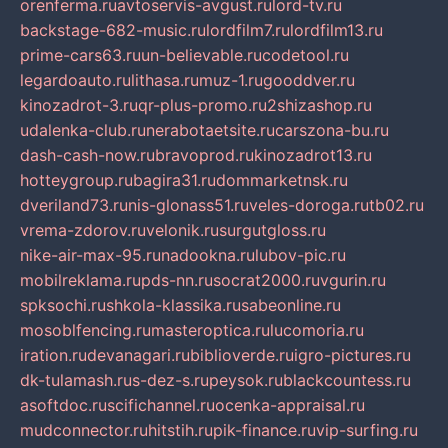
orenferma.ru
avtoservis-avgust.ru
lord-tv.ru
backstage-682-music.ru
lordfilm7.ru
lordfilm13.ru
prime-cars63.ru
un-believable.ru
codetool.ru
legardoauto.ru
lithasa.ru
muz-1.ru
gooddver.ru
kinozadrot-3.ru
qr-plus-promo.ru
2shizashop.ru
udalenka-club.ru
nerabotaetsite.ru
carszona-bu.ru
dash-cash-now.ru
bravoprod.ru
kinozadrot13.ru
hotteygroup.ru
bagira31.ru
dommarketnsk.ru
dveriland73.ru
nis-glonass51.ru
veles-doroga.ru
tb02.ru
vrema-zdorov.ru
velonik.ru
surgutgloss.ru
nike-air-max-95.ru
nadookna.ru
lubov-pic.ru
mobilreklama.ru
pds-nn.ru
socrat2000.ru
vgurin.ru
spksochi.ru
shkola-klassika.ru
sabeonline.ru
mosoblfencing.ru
masteroptica.ru
lucomoria.ru
iration.ru
devanagari.ru
biblioverde.ru
igro-pictures.ru
dk-tulamash.ru
s-dez-s.ru
peysok.ru
blackcountess.ru
asoftdoc.ru
scifichannel.ru
ocenka-appraisal.ru
mudconnector.ru
hitstih.ru
pik-finance.ru
vip-surfing.ru