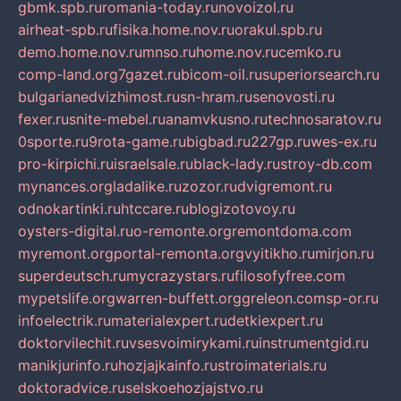
gbmk.spb.ru
romania-today.ru
novoizol.ru
airheat-spb.ru
fisika.home.nov.ru
orakul.spb.ru
demo.home.nov.ru
mnso.ru
home.nov.ru
cemko.ru
comp-land.org
7gazet.ru
bicom-oil.ru
superiorsearch.ru
bulgarianedvizhimost.ru
sn-hram.ru
senovosti.ru
fexer.ru
snite-mebel.ru
anamvkusno.ru
technosaratov.ru
0sporte.ru
9rota-game.ru
bigbad.ru
227gp.ru
wes-ex.ru
pro-kirpichi.ru
israelsale.ru
black-lady.ru
stroy-db.com
mynances.org
ladalike.ru
zozor.ru
dvigremont.ru
odnokartinki.ru
htccare.ru
blogizotovoy.ru
oysters-digital.ru
o-remonte.org
remontdoma.com
myremont.org
portal-remonta.org
vyitikho.ru
mirjon.ru
superdeutsch.ru
mycrazystars.ru
filosofyfree.com
mypetslife.org
warren-buffett.org
greleon.com
sp-or.ru
infoelectrik.ru
materialexpert.ru
detkiexpert.ru
doktorvilechit.ru
vsesvoimirykami.ru
instrumentgid.ru
manikjurinfo.ru
hozjajkainfo.ru
stroimaterials.ru
doktoradvice.ru
selskoehozjajstvo.ru