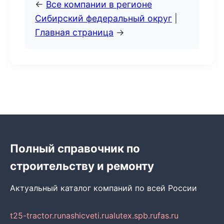
←
Все компании в регионе
Сибирский федеральный округ
|
Главная страница
→
Полный справочник по
строительству и ремонту
Актуальный каталог компаний по всей России
t25-tractor.ru
nashicveti.ru
alutex.spb.ru
fas.ru