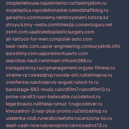
otopleniehouse.ru
justinterior.ru
chastnyjdom.ru
mojateplica.ru
podelkimaster.ru
landshaftblog.ru
garazhov.com
monamy.net
stroysnami.kz
lcna.kz
stroyu.kz
my-vesta.com
timeszp.com
avtoguru.net
zsmh.com.ua
allcelebsplasticsurgery.com
all-tattoos-for-men.com
poisk-auto.com
best-radio.com.ua
ost-engineering.com
kuryatnik.info
euroshiny.com.ua
poremontuavto.com
searchus-nauti.ru
mirmam.info
smi366.ru
transgazstroy.ru
orgmanagement.org
yes-fitness.ru
xtreme-rp.ru
wasdpvp.ru
voda-otri.ru
tishinapve.ru
orenferma.ru
avtoservis-avgust.ru
lord-tv.ru
backstage-682-music.ru
lordfilm7.ru
lordfilm13.ru
prime-cars63.ru
un-believable.ru
codetool.ru
legardoauto.ru
lithasa.ru
muz-1.ru
gooddver.ru
kinozadrot-3.ru
qr-plus-promo.ru
2shizashop.ru
udalenka-club.ru
nerabotaetsite.ru
carszona-bu.ru
dash-cash-now.ru
bravoprod.ru
kinozadrot13.ru