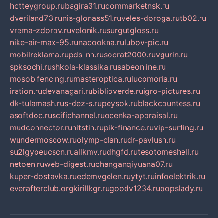
hotteygroup.ru
bagira31.ru
dommarketnsk.ru
dveriland73.ru
nis-glonass51.ru
veles-doroga.ru
tb02.ru
vrema-zdorov.ru
velonik.ru
surgutgloss.ru
nike-air-max-95.ru
nadookna.ru
lubov-pic.ru
mobilreklama.ru
pds-nn.ru
socrat2000.ru
vgurin.ru
spksochi.ru
shkola-klassika.ru
sabeonline.ru
mosoblfencing.ru
masteroptica.ru
lucomoria.ru
iration.ru
devanagari.ru
biblioverde.ru
igro-pictures.ru
dk-tulamash.ru
s-dez-s.ru
peysok.ru
blackcountess.ru
asoftdoc.ru
scifichannel.ru
ocenka-appraisal.ru
mudconnector.ru
hitstih.ru
pik-finance.ru
vip-surfing.ru
wundermoscow.ru
olymp-clan.ru
dr-pavlush.ru
su2lgyoeucscn.ru
allkmv.ru
dhgfd.ru
tesotomeshell.ru
netoen.ru
web-digest.ru
changanqiyuana07.ru
kuper-dostavka.ru
edemvgelen.ru
ytyt.ru
infoelektrik.ru
everafterclub.org
kirillkgr.ru
goodv1234.ru
oopslady.ru