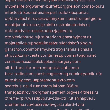
superdeutsch.ru
mycrazystars.ru
filosofyfree.com
mypetslife.org
warren-buffett.org
greleon.com
sp-or.ru
infoelectrik.ru
materialexpert.ru
detkiexpert.ru
doktorvilechit.ru
vsesvoimirykami.ru
instrumentgid.ru
manikjurinfo.ru
hozjajkainfo.ru
stroimaterials.ru
doktoradvice.ru
selskoehozjajstvo.ru
otopleniehouse.ru
justinterior.ru
chastnyjdom.ru
mojateplica.ru
podelkimaster.ru
landshaftblog.ru
garazhov.com
monamy.net
stroysnami.kz
lcna.kz
stroyu.kz
my-vesta.com
timeszp.com
avtoguru.net
zsmh.com.ua
allcelebsplasticsurgery.com
all-tattoos-for-men.com
poisk-auto.com
best-radio.com.ua
ost-engineering.com
kuryatnik.info
euroshiny.com.ua
poremontuavto.com
searchus-nauti.ru
mirmam.info
smi366.ru
transgazstroy.ru
orgmanagement.org
yes-fitness.ru
xtreme-rp.ru
wasdpvp.ru
voda-otri.ru
tishinapve.ru
orenferma.ru
avtoservis-avgust.ru
lord-tv.ru