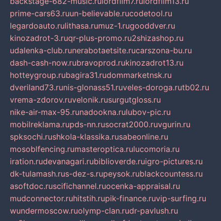
backstage-682-music.ru
lordfilm7.ru
lordfilm13.ru
prime-cars63.ru
un-believable.ru
codetool.ru
legardoauto.ru
lithasa.ru
muz-1.ru
gooddver.ru
kinozadrot-3.ru
qr-plus-promo.ru
2shizashop.ru
udalenka-club.ru
nerabotaetsite.ru
carszona-bu.ru
dash-cash-now.ru
bravoprod.ru
kinozadrot13.ru
hotteygroup.ru
bagira31.ru
dommarketnsk.ru
dveriland73.ru
nis-glonass51.ru
veles-doroga.ru
tb02.ru
vrema-zdorov.ru
velonik.ru
surgutgloss.ru
nike-air-max-95.ru
nadookna.ru
lubov-pic.ru
mobilreklama.ru
pds-nn.ru
socrat2000.ru
vgurin.ru
spksochi.ru
shkola-klassika.ru
sabeonline.ru
mosoblfencing.ru
masteroptica.ru
lucomoria.ru
iration.ru
devanagari.ru
biblioverde.ru
igro-pictures.ru
dk-tulamash.ru
s-dez-s.ru
peysok.ru
blackcountess.ru
asoftdoc.ru
scifichannel.ru
ocenka-appraisal.ru
mudconnector.ru
hitstih.ru
pik-finance.ru
vip-surfing.ru
wundermoscow.ru
olymp-clan.ru
dr-pavlush.ru