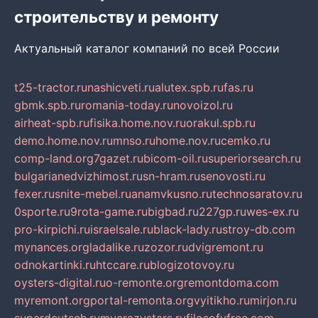
строительству и ремонту
Актуальный каталог компаний по всей России
t25-tractor.ru
nashicveti.ru
alutex.spb.ru
fas.ru
gbmk.spb.ru
romania-today.ru
novoizol.ru
airheat-spb.ru
fisika.home.nov.ru
orakul.spb.ru
demo.home.nov.ru
mnso.ru
home.nov.ru
cemko.ru
comp-land.org
7gazet.ru
bicom-oil.ru
superiorsearch.ru
bulgarianedvizhimost.ru
sn-hram.ru
senovosti.ru
fexer.ru
snite-mebel.ru
anamvkusno.ru
technosaratov.ru
0sporte.ru
9rota-game.ru
bigbad.ru
227gp.ru
wes-ex.ru
pro-kirpichi.ru
israelsale.ru
black-lady.ru
stroy-db.com
mynances.org
ladalike.ru
zozor.ru
dvigremont.ru
odnokartinki.ru
htccare.ru
blogizotovoy.ru
oysters-digital.ru
o-remonte.org
remontdoma.com
myremont.org
portal-remonta.org
vyitikho.ru
mirjon.ru