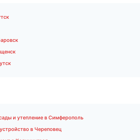
утск
баровск
ещенск
утск
сады и утепление в Симферополь
оустройство в Череповец