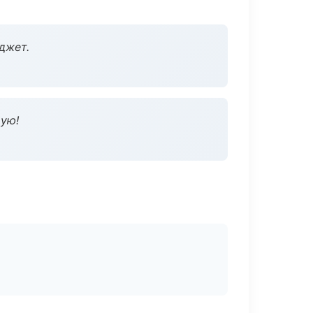
джет.
дую!