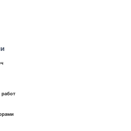
ми
юч
 работ
торами