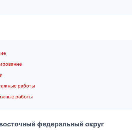
ние
ирование
и
тажные работы
ажные работы
евосточный федеральный округ