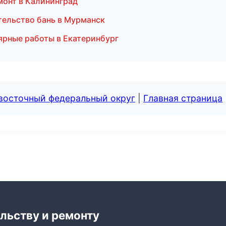
монт в Калининград
тельство бань в Мурманск
рные работы в Екатеринбург
евосточный федеральный округ
|
Главная страница
льству и ремонту