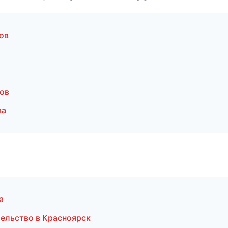
ов
ов
за
а
тельство в Красноярск