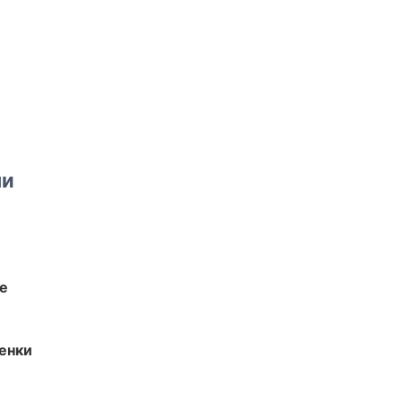
ми
те
енки