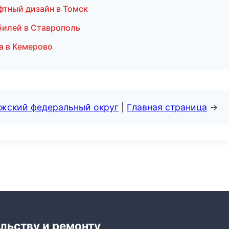
тный дизайн в Томск
билей в Ставрополь
а в Кемерово
лжский федеральный округ
|
Главная страница
→
льству и ремонту