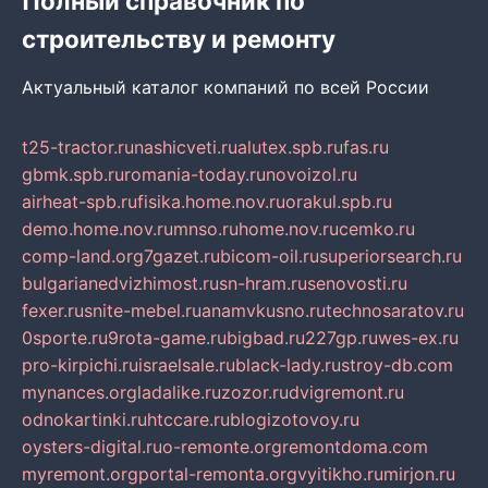
Полный справочник по
строительству и ремонту
Актуальный каталог компаний по всей России
t25-tractor.ru
nashicveti.ru
alutex.spb.ru
fas.ru
gbmk.spb.ru
romania-today.ru
novoizol.ru
airheat-spb.ru
fisika.home.nov.ru
orakul.spb.ru
demo.home.nov.ru
mnso.ru
home.nov.ru
cemko.ru
comp-land.org
7gazet.ru
bicom-oil.ru
superiorsearch.ru
bulgarianedvizhimost.ru
sn-hram.ru
senovosti.ru
fexer.ru
snite-mebel.ru
anamvkusno.ru
technosaratov.ru
0sporte.ru
9rota-game.ru
bigbad.ru
227gp.ru
wes-ex.ru
pro-kirpichi.ru
israelsale.ru
black-lady.ru
stroy-db.com
mynances.org
ladalike.ru
zozor.ru
dvigremont.ru
odnokartinki.ru
htccare.ru
blogizotovoy.ru
oysters-digital.ru
o-remonte.org
remontdoma.com
myremont.org
portal-remonta.org
vyitikho.ru
mirjon.ru