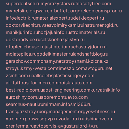
superdeutsch.ru
mycrazystars.ru
filosofyfree.com
mypetslife.org
warren-buffett.org
greleon.com
sp-or.ru
infoelectrik.ru
materialexpert.ru
detkiexpert.ru
doktorvilechit.ru
vsesvoimirykami.ru
instrumentgid.ru
manikjurinfo.ru
hozjajkainfo.ru
stroimaterials.ru
doktoradvice.ru
selskoehozjajstvo.ru
otopleniehouse.ru
justinterior.ru
chastnyjdom.ru
mojateplica.ru
podelkimaster.ru
landshaftblog.ru
garazhov.com
monamy.net
stroysnami.kz
lcna.kz
stroyu.kz
my-vesta.com
timeszp.com
avtoguru.net
zsmh.com.ua
allcelebsplasticsurgery.com
all-tattoos-for-men.com
poisk-auto.com
best-radio.com.ua
ost-engineering.com
kuryatnik.info
euroshiny.com.ua
poremontuavto.com
searchus-nauti.ru
mirmam.info
smi366.ru
transgazstroy.ru
orgmanagement.org
yes-fitness.ru
xtreme-rp.ru
wasdpvp.ru
voda-otri.ru
tishinapve.ru
orenferma.ru
avtoservis-avgust.ru
lord-tv.ru