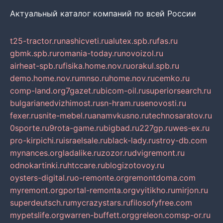
Актуальный каталог компаний по всей России
t25-tractor.ru
nashicveti.ru
alutex.spb.ru
fas.ru
gbmk.spb.ru
romania-today.ru
novoizol.ru
airheat-spb.ru
fisika.home.nov.ru
orakul.spb.ru
demo.home.nov.ru
mnso.ru
home.nov.ru
cemko.ru
comp-land.org
7gazet.ru
bicom-oil.ru
superiorsearch.ru
bulgarianedvizhimost.ru
sn-hram.ru
senovosti.ru
fexer.ru
snite-mebel.ru
anamvkusno.ru
technosaratov.ru
0sporte.ru
9rota-game.ru
bigbad.ru
227gp.ru
wes-ex.ru
pro-kirpichi.ru
israelsale.ru
black-lady.ru
stroy-db.com
mynances.org
ladalike.ru
zozor.ru
dvigremont.ru
odnokartinki.ru
htccare.ru
blogizotovoy.ru
oysters-digital.ru
o-remonte.org
remontdoma.com
myremont.org
portal-remonta.org
vyitikho.ru
mirjon.ru
superdeutsch.ru
mycrazystars.ru
filosofyfree.com
mypetslife.org
warren-buffett.org
greleon.com
sp-or.ru