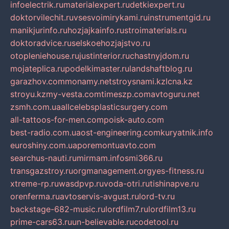
infoelectrik.ru
materialexpert.ru
detkiexpert.ru
doktorvilechit.ru
vsesvoimirykami.ru
instrumentgid.ru
manikjurinfo.ru
hozjajkainfo.ru
stroimaterials.ru
doktoradvice.ru
selskoehozjajstvo.ru
otopleniehouse.ru
justinterior.ru
chastnyjdom.ru
mojateplica.ru
podelkimaster.ru
landshaftblog.ru
garazhov.com
monamy.net
stroysnami.kz
lcna.kz
stroyu.kz
my-vesta.com
timeszp.com
avtoguru.net
zsmh.com.ua
allcelebsplasticsurgery.com
all-tattoos-for-men.com
poisk-auto.com
best-radio.com.ua
ost-engineering.com
kuryatnik.info
euroshiny.com.ua
poremontuavto.com
searchus-nauti.ru
mirmam.info
smi366.ru
transgazstroy.ru
orgmanagement.org
yes-fitness.ru
xtreme-rp.ru
wasdpvp.ru
voda-otri.ru
tishinapve.ru
orenferma.ru
avtoservis-avgust.ru
lord-tv.ru
backstage-682-music.ru
lordfilm7.ru
lordfilm13.ru
prime-cars63.ru
un-believable.ru
codetool.ru