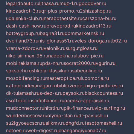
legardoauto.ru
lithasa.ru
muz-1.ru
gooddver.ru
kinozadrot-3.ru
qr-plus-promo.ru
2shizashop.ru
udalenka-club.ru
nerabotaetsite.ru
carszona-bu.ru
dash-cash-now.ru
bravoprod.ru
kinozadrot13.ru
hotteygroup.ru
bagira31.ru
dommarketnsk.ru
dveriland73.ru
nis-glonass51.ru
veles-doroga.ru
tb02.ru
vrema-zdorov.ru
velonik.ru
surgutgloss.ru
nike-air-max-95.ru
nadookna.ru
lubov-pic.ru
mobilreklama.ru
pds-nn.ru
socrat2000.ru
vgurin.ru
spksochi.ru
shkola-klassika.ru
sabeonline.ru
mosoblfencing.ru
masteroptica.ru
lucomoria.ru
iration.ru
devanagari.ru
biblioverde.ru
igro-pictures.ru
dk-tulamash.ru
s-dez-s.ru
peysok.ru
blackcountess.ru
asoftdoc.ru
scifichannel.ru
ocenka-appraisal.ru
mudconnector.ru
hitstih.ru
pik-finance.ru
vip-surfing.ru
wundermoscow.ru
olymp-clan.ru
dr-pavlush.ru
su2lgyoeucscn.ru
allkmv.ru
dhgfd.ru
tesotomeshell.ru
netoen.ru
web-digest.ru
changanqiyuana07.ru