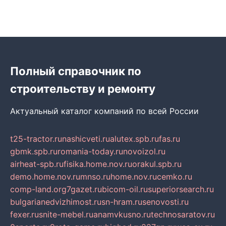
Полный справочник по
строительству и ремонту
Актуальный каталог компаний по всей России
t25-tractor.ru
nashicveti.ru
alutex.spb.ru
fas.ru
gbmk.spb.ru
romania-today.ru
novoizol.ru
airheat-spb.ru
fisika.home.nov.ru
orakul.spb.ru
demo.home.nov.ru
mnso.ru
home.nov.ru
cemko.ru
comp-land.org
7gazet.ru
bicom-oil.ru
superiorsearch.ru
bulgarianedvizhimost.ru
sn-hram.ru
senovosti.ru
fexer.ru
snite-mebel.ru
anamvkusno.ru
technosaratov.ru