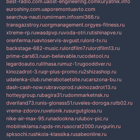
best-radio.com.ua
ost-engineering.com
kuryatnik.info
euroshiny.com.ua
poremontuavto.com
searchus-nauti.ru
mirmam.info
smi366.ru
transgazstroy.ru
orgmanagement.org
yes-fitness.ru
xtreme-rp.ru
wasdpvp.ru
voda-otri.ru
tishinapve.ru
orenferma.ru
avtoservis-avgust.ru
lord-tv.ru
backstage-682-music.ru
lordfilm7.ru
lordfilm13.ru
prime-cars63.ru
un-believable.ru
codetool.ru
legardoauto.ru
lithasa.ru
muz-1.ru
gooddver.ru
kinozadrot-3.ru
qr-plus-promo.ru
2shizashop.ru
udalenka-club.ru
nerabotaetsite.ru
carszona-bu.ru
dash-cash-now.ru
bravoprod.ru
kinozadrot13.ru
hotteygroup.ru
bagira31.ru
dommarketnsk.ru
dveriland73.ru
nis-glonass51.ru
veles-doroga.ru
tb02.ru
vrema-zdorov.ru
velonik.ru
surgutgloss.ru
nike-air-max-95.ru
nadookna.ru
lubov-pic.ru
mobilreklama.ru
pds-nn.ru
socrat2000.ru
vgurin.ru
spksochi.ru
shkola-klassika.ru
sabeonline.ru