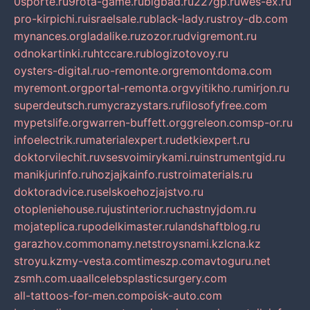
0sporte.ru
9rota-game.ru
bigbad.ru
227gp.ru
wes-ex.ru
pro-kirpichi.ru
israelsale.ru
black-lady.ru
stroy-db.com
mynances.org
ladalike.ru
zozor.ru
dvigremont.ru
odnokartinki.ru
htccare.ru
blogizotovoy.ru
oysters-digital.ru
o-remonte.org
remontdoma.com
myremont.org
portal-remonta.org
vyitikho.ru
mirjon.ru
superdeutsch.ru
mycrazystars.ru
filosofyfree.com
mypetslife.org
warren-buffett.org
greleon.com
sp-or.ru
infoelectrik.ru
materialexpert.ru
detkiexpert.ru
doktorvilechit.ru
vsesvoimirykami.ru
instrumentgid.ru
manikjurinfo.ru
hozjajkainfo.ru
stroimaterials.ru
doktoradvice.ru
selskoehozjajstvo.ru
otopleniehouse.ru
justinterior.ru
chastnyjdom.ru
mojateplica.ru
podelkimaster.ru
landshaftblog.ru
garazhov.com
monamy.net
stroysnami.kz
lcna.kz
stroyu.kz
my-vesta.com
timeszp.com
avtoguru.net
zsmh.com.ua
allcelebsplasticsurgery.com
all-tattoos-for-men.com
poisk-auto.com