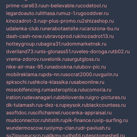
prime-cars63.ru
un-believable.ru
codetool.ru
legardoauto.ru
lithasa.ru
muz-1.ru
gooddver.ru
kinozadrot-3.ru
qr-plus-promo.ru
2shizashop.ru
udalenka-club.ru
nerabotaetsite.ru
carszona-bu.ru
dash-cash-now.ru
bravoprod.ru
kinozadrot13.ru
hotteygroup.ru
bagira31.ru
dommarketnsk.ru
dveriland73.ru
nis-glonass51.ru
veles-doroga.ru
tb02.ru
vrema-zdorov.ru
velonik.ru
surgutgloss.ru
nike-air-max-95.ru
nadookna.ru
lubov-pic.ru
mobilreklama.ru
pds-nn.ru
socrat2000.ru
vgurin.ru
spksochi.ru
shkola-klassika.ru
sabeonline.ru
mosoblfencing.ru
masteroptica.ru
lucomoria.ru
iration.ru
devanagari.ru
biblioverde.ru
igro-pictures.ru
dk-tulamash.ru
s-dez-s.ru
peysok.ru
blackcountess.ru
asoftdoc.ru
scifichannel.ru
ocenka-appraisal.ru
mudconnector.ru
hitstih.ru
pik-finance.ru
vip-surfing.ru
wundermoscow.ru
olymp-clan.ru
dr-pavlush.ru
su2lgyoeucscn.ru
allkmv.ru
dhgfd.ru
tesotomeshell.ru