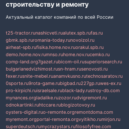
строительству и ремонту
Актуальный каталог компаний по всей России
t25-tractor.ru
nashicveti.ru
alutex.spb.ru
fas.ru
gbmk.spb.ru
romania-today.ru
novoizol.ru
airheat-spb.ru
fisika.home.nov.ru
orakul.spb.ru
demo.home.nov.ru
mnso.ru
home.nov.ru
cemko.ru
comp-land.org
7gazet.ru
bicom-oil.ru
superiorsearch.ru
bulgarianedvizhimost.ru
sn-hram.ru
senovosti.ru
fexer.ru
snite-mebel.ru
anamvkusno.ru
technosaratov.ru
0sporte.ru
9rota-game.ru
bigbad.ru
227gp.ru
wes-ex.ru
pro-kirpichi.ru
israelsale.ru
black-lady.ru
stroy-db.com
mynances.org
ladalike.ru
zozor.ru
dvigremont.ru
odnokartinki.ru
htccare.ru
blogizotovoy.ru
oysters-digital.ru
o-remonte.org
remontdoma.com
myremont.org
portal-remonta.org
vyitikho.ru
mirjon.ru
superdeutsch.ru
mycrazystars.ru
filosofyfree.com