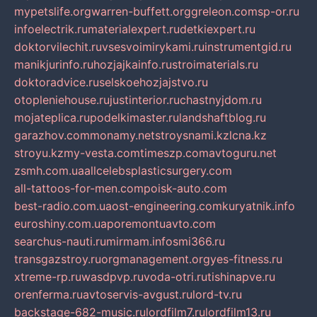
mypetslife.org
warren-buffett.org
greleon.com
sp-or.ru
infoelectrik.ru
materialexpert.ru
detkiexpert.ru
doktorvilechit.ru
vsesvoimirykami.ru
instrumentgid.ru
manikjurinfo.ru
hozjajkainfo.ru
stroimaterials.ru
doktoradvice.ru
selskoehozjajstvo.ru
otopleniehouse.ru
justinterior.ru
chastnyjdom.ru
mojateplica.ru
podelkimaster.ru
landshaftblog.ru
garazhov.com
monamy.net
stroysnami.kz
lcna.kz
stroyu.kz
my-vesta.com
timeszp.com
avtoguru.net
zsmh.com.ua
allcelebsplasticsurgery.com
all-tattoos-for-men.com
poisk-auto.com
best-radio.com.ua
ost-engineering.com
kuryatnik.info
euroshiny.com.ua
poremontuavto.com
searchus-nauti.ru
mirmam.info
smi366.ru
transgazstroy.ru
orgmanagement.org
yes-fitness.ru
xtreme-rp.ru
wasdpvp.ru
voda-otri.ru
tishinapve.ru
orenferma.ru
avtoservis-avgust.ru
lord-tv.ru
backstage-682-music.ru
lordfilm7.ru
lordfilm13.ru