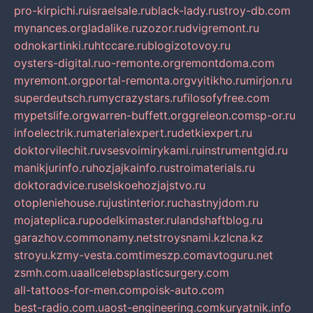
pro-kirpichi.ru
israelsale.ru
black-lady.ru
stroy-db.com
mynances.org
ladalike.ru
zozor.ru
dvigremont.ru
odnokartinki.ru
htccare.ru
blogizotovoy.ru
oysters-digital.ru
o-remonte.org
remontdoma.com
myremont.org
portal-remonta.org
vyitikho.ru
mirjon.ru
superdeutsch.ru
mycrazystars.ru
filosofyfree.com
mypetslife.org
warren-buffett.org
greleon.com
sp-or.ru
infoelectrik.ru
materialexpert.ru
detkiexpert.ru
doktorvilechit.ru
vsesvoimirykami.ru
instrumentgid.ru
manikjurinfo.ru
hozjajkainfo.ru
stroimaterials.ru
doktoradvice.ru
selskoehozjajstvo.ru
otopleniehouse.ru
justinterior.ru
chastnyjdom.ru
mojateplica.ru
podelkimaster.ru
landshaftblog.ru
garazhov.com
monamy.net
stroysnami.kz
lcna.kz
stroyu.kz
my-vesta.com
timeszp.com
avtoguru.net
zsmh.com.ua
allcelebsplasticsurgery.com
all-tattoos-for-men.com
poisk-auto.com
best-radio.com.ua
ost-engineering.com
kuryatnik.info