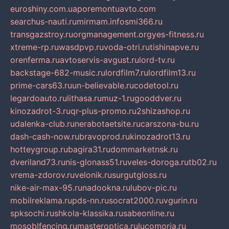
euroshiny.com.ua
poremontuavto.com
searchus-nauti.ru
mirmam.info
smi366.ru
transgazstroy.ru
orgmanagement.org
yes-fitness.ru
xtreme-rp.ru
wasdpvp.ru
voda-otri.ru
tishinapve.ru
orenferma.ru
avtoservis-avgust.ru
lord-tv.ru
backstage-682-music.ru
lordfilm7.ru
lordfilm13.ru
prime-cars63.ru
un-believable.ru
codetool.ru
legardoauto.ru
lithasa.ru
muz-1.ru
gooddver.ru
kinozadrot-3.ru
qr-plus-promo.ru
2shizashop.ru
udalenka-club.ru
nerabotaetsite.ru
carszona-bu.ru
dash-cash-now.ru
bravoprod.ru
kinozadrot13.ru
hotteygroup.ru
bagira31.ru
dommarketnsk.ru
dveriland73.ru
nis-glonass51.ru
veles-doroga.ru
tb02.ru
vrema-zdorov.ru
velonik.ru
surgutgloss.ru
nike-air-max-95.ru
nadookna.ru
lubov-pic.ru
mobilreklama.ru
pds-nn.ru
socrat2000.ru
vgurin.ru
spksochi.ru
shkola-klassika.ru
sabeonline.ru
mosoblfencing.ru
masteroptica.ru
lucomoria.ru