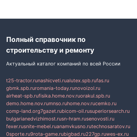
Полный справочник по
строительству и ремонту
Актуальный каталог компаний по всей России
t25-tractor.ru
nashicveti.ru
alutex.spb.ru
fas.ru
gbmk.spb.ru
romania-today.ru
novoizol.ru
airheat-spb.ru
fisika.home.nov.ru
orakul.spb.ru
demo.home.nov.ru
mnso.ru
home.nov.ru
cemko.ru
comp-land.org
7gazet.ru
bicom-oil.ru
superiorsearch.ru
bulgarianedvizhimost.ru
sn-hram.ru
senovosti.ru
fexer.ru
snite-mebel.ru
anamvkusno.ru
technosaratov.ru
0sporte.ru
9rota-game.ru
bigbad.ru
227gp.ru
wes-ex.ru