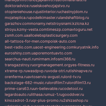
doktoradvice.ru
selskoehozjajstvo.ru
otopleniehouse.ru
justinterior.ru
chastnyjdom.ru
mojateplica.ru
podelkimaster.ru
landshaftblog.ru
garazhov.com
monamy.net
stroysnami.kz
lcna.kz
stroyu.kz
my-vesta.com
timeszp.com
avtoguru.net
zsmh.com.ua
allcelebsplasticsurgery.com
all-tattoos-for-men.com
poisk-auto.com
best-radio.com.ua
ost-engineering.com
kuryatnik.info
euroshiny.com.ua
poremontuavto.com
searchus-nauti.ru
mirmam.info
smi366.ru
transgazstroy.ru
orgmanagement.org
yes-fitness.ru
xtreme-rp.ru
wasdpvp.ru
voda-otri.ru
tishinapve.ru
orenferma.ru
avtoservis-avgust.ru
lord-tv.ru
backstage-682-music.ru
lordfilm7.ru
lordfilm13.ru
prime-cars63.ru
un-believable.ru
codetool.ru
legardoauto.ru
lithasa.ru
muz-1.ru
gooddver.ru
kinozadrot-3.ru
qr-plus-promo.ru
2shizashop.ru