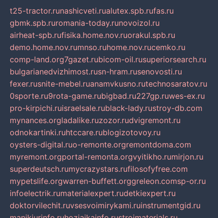
t25-tractor.ru
nashicveti.ru
alutex.spb.ru
fas.ru
gbmk.spb.ru
romania-today.ru
novoizol.ru
airheat-spb.ru
fisika.home.nov.ru
orakul.spb.ru
demo.home.nov.ru
mnso.ru
home.nov.ru
cemko.ru
comp-land.org
7gazet.ru
bicom-oil.ru
superiorsearch.ru
bulgarianedvizhimost.ru
sn-hram.ru
senovosti.ru
fexer.ru
snite-mebel.ru
anamvkusno.ru
technosaratov.ru
0sporte.ru
9rota-game.ru
bigbad.ru
227gp.ru
wes-ex.ru
pro-kirpichi.ru
israelsale.ru
black-lady.ru
stroy-db.com
mynances.org
ladalike.ru
zozor.ru
dvigremont.ru
odnokartinki.ru
htccare.ru
blogizotovoy.ru
oysters-digital.ru
o-remonte.org
remontdoma.com
myremont.org
portal-remonta.org
vyitikho.ru
mirjon.ru
superdeutsch.ru
mycrazystars.ru
filosofyfree.com
mypetslife.org
warren-buffett.org
greleon.com
sp-or.ru
infoelectrik.ru
materialexpert.ru
detkiexpert.ru
doktorvilechit.ru
vsesvoimirykami.ru
instrumentgid.ru
manikjurinfo.ru
hozjajkainfo.ru
stroimaterials.ru