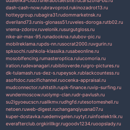
udalenka-club.ru
nerabotaetsite.ru
carszona-bu.ru
dash-cash-now.ru
bravoprod.ru
kinozadrot13.ru
hotteygroup.ru
bagira31.ru
dommarketnsk.ru
dveriland73.ru
nis-glonass51.ru
veles-doroga.ru
tb02.ru
vrema-zdorov.ru
velonik.ru
surgutgloss.ru
nike-air-max-95.ru
nadookna.ru
lubov-pic.ru
mobilreklama.ru
pds-nn.ru
socrat2000.ru
vgurin.ru
spksochi.ru
shkola-klassika.ru
sabeonline.ru
mosoblfencing.ru
masteroptica.ru
lucomoria.ru
iration.ru
devanagari.ru
biblioverde.ru
igro-pictures.ru
dk-tulamash.ru
s-dez-s.ru
peysok.ru
blackcountess.ru
asoftdoc.ru
scifichannel.ru
ocenka-appraisal.ru
mudconnector.ru
hitstih.ru
pik-finance.ru
vip-surfing.ru
wundermoscow.ru
olymp-clan.ru
dr-pavlush.ru
su2lgyoeucscn.ru
allkmv.ru
dhgfd.ru
tesotomeshell.ru
netoen.ru
web-digest.ru
changanqiyuana07.ru
kuper-dostavka.ru
edemvgelen.ru
ytyt.ru
infoelektrik.ru
everafterclub.org
kirillkgr.ru
goodv1234.ru
oopslady.ru