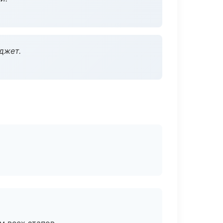
джет.