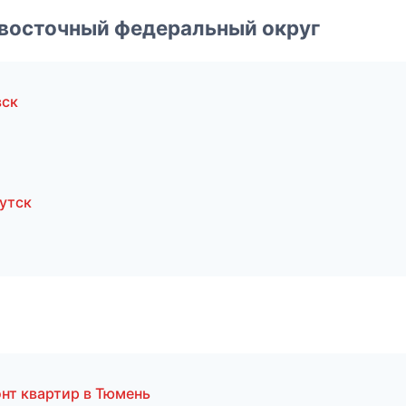
евосточный федеральный округ
вск
утск
нт квартир в Тюмень