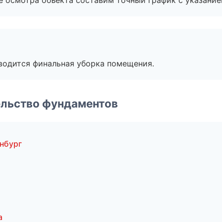
е осмотра объекта составим точный график с указание
оводится финальная уборка помещения.
ельство фундаментов
нбург
а