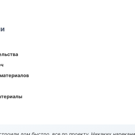
ми
ельства
юч
 материалов
атериалы
строили дом быстро, все по проекту. Никаких нарекани