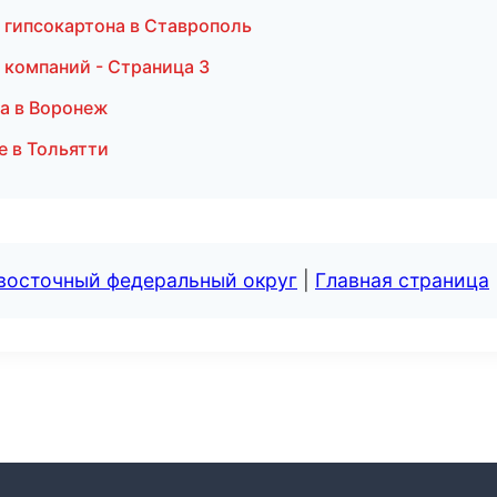
 гипсокартона в Ставрополь
 компаний - Страница 3
а в Воронеж
е в Тольятти
евосточный федеральный округ
|
Главная страница