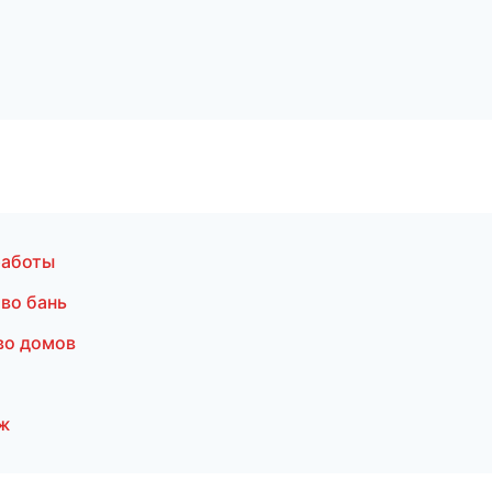
работы
во бань
во домов
аж