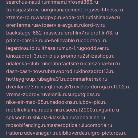
searchus-nauti.ru
mirmam.info
smi366.ru
transgazstroy.ru
orgmanagement.org
yes-fitness.ru
xtreme-rp.ru
wasdpvp.ru
voda-otri.ru
tishinapve.ru
orenferma.ru
avtoservis-avgust.ru
lord-tv.ru
backstage-682-music.ru
lordfilm7.ru
lordfilm13.ru
prime-cars63.ru
un-believable.ru
codetool.ru
legardoauto.ru
lithasa.ru
muz-1.ru
gooddver.ru
kinozadrot-3.ru
qr-plus-promo.ru
2shizashop.ru
udalenka-club.ru
nerabotaetsite.ru
carszona-bu.ru
dash-cash-now.ru
bravoprod.ru
kinozadrot13.ru
hotteygroup.ru
bagira31.ru
dommarketnsk.ru
dveriland73.ru
nis-glonass51.ru
veles-doroga.ru
tb02.ru
vrema-zdorov.ru
velonik.ru
surgutgloss.ru
nike-air-max-95.ru
nadookna.ru
lubov-pic.ru
mobilreklama.ru
pds-nn.ru
socrat2000.ru
vgurin.ru
spksochi.ru
shkola-klassika.ru
sabeonline.ru
mosoblfencing.ru
masteroptica.ru
lucomoria.ru
iration.ru
devanagari.ru
biblioverde.ru
igro-pictures.ru