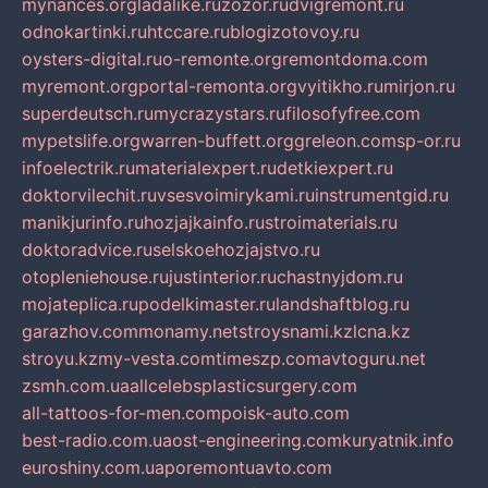
mynances.org
ladalike.ru
zozor.ru
dvigremont.ru
odnokartinki.ru
htccare.ru
blogizotovoy.ru
oysters-digital.ru
o-remonte.org
remontdoma.com
myremont.org
portal-remonta.org
vyitikho.ru
mirjon.ru
superdeutsch.ru
mycrazystars.ru
filosofyfree.com
mypetslife.org
warren-buffett.org
greleon.com
sp-or.ru
infoelectrik.ru
materialexpert.ru
detkiexpert.ru
doktorvilechit.ru
vsesvoimirykami.ru
instrumentgid.ru
manikjurinfo.ru
hozjajkainfo.ru
stroimaterials.ru
doktoradvice.ru
selskoehozjajstvo.ru
otopleniehouse.ru
justinterior.ru
chastnyjdom.ru
mojateplica.ru
podelkimaster.ru
landshaftblog.ru
garazhov.com
monamy.net
stroysnami.kz
lcna.kz
stroyu.kz
my-vesta.com
timeszp.com
avtoguru.net
zsmh.com.ua
allcelebsplasticsurgery.com
all-tattoos-for-men.com
poisk-auto.com
best-radio.com.ua
ost-engineering.com
kuryatnik.info
euroshiny.com.ua
poremontuavto.com