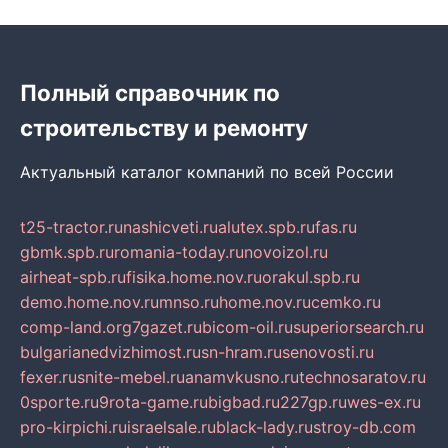
Полный справочник по
строительству и ремонту
Актуальный каталог компаний по всей России
t25-tractor.ru
nashicveti.ru
alutex.spb.ru
fas.ru
gbmk.spb.ru
romania-today.ru
novoizol.ru
airheat-spb.ru
fisika.home.nov.ru
orakul.spb.ru
demo.home.nov.ru
mnso.ru
home.nov.ru
cemko.ru
comp-land.org
7gazet.ru
bicom-oil.ru
superiorsearch.ru
bulgarianedvizhimost.ru
sn-hram.ru
senovosti.ru
fexer.ru
snite-mebel.ru
anamvkusno.ru
technosaratov.ru
0sporte.ru
9rota-game.ru
bigbad.ru
227gp.ru
wes-ex.ru
pro-kirpichi.ru
israelsale.ru
black-lady.ru
stroy-db.com