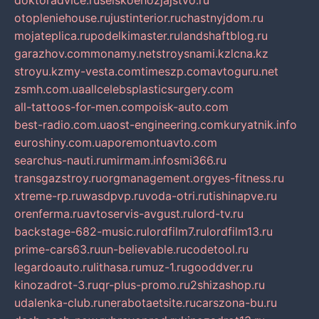
doktoradvice.ru
selskoehozjajstvo.ru
otopleniehouse.ru
justinterior.ru
chastnyjdom.ru
mojateplica.ru
podelkimaster.ru
landshaftblog.ru
garazhov.com
monamy.net
stroysnami.kz
lcna.kz
stroyu.kz
my-vesta.com
timeszp.com
avtoguru.net
zsmh.com.ua
allcelebsplasticsurgery.com
all-tattoos-for-men.com
poisk-auto.com
best-radio.com.ua
ost-engineering.com
kuryatnik.info
euroshiny.com.ua
poremontuavto.com
searchus-nauti.ru
mirmam.info
smi366.ru
transgazstroy.ru
orgmanagement.org
yes-fitness.ru
xtreme-rp.ru
wasdpvp.ru
voda-otri.ru
tishinapve.ru
orenferma.ru
avtoservis-avgust.ru
lord-tv.ru
backstage-682-music.ru
lordfilm7.ru
lordfilm13.ru
prime-cars63.ru
un-believable.ru
codetool.ru
legardoauto.ru
lithasa.ru
muz-1.ru
gooddver.ru
kinozadrot-3.ru
qr-plus-promo.ru
2shizashop.ru
udalenka-club.ru
nerabotaetsite.ru
carszona-bu.ru