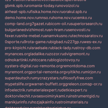
gbmk.spb.ru
romania-today.ru
novoizol.ru
airheat-spb.ru
fisika.home.nov.ru
orakul.spb.ru
demo.home.nov.ru
mnso.ru
home.nov.ru
cemko.ru
comp-land.org
7gazet.ru
bicom-oil.ru
superiorsearch.ru
bulgarianedvizhimost.ru
sn-hram.ru
senovosti.ru
fexer.ru
snite-mebel.ru
anamvkusno.ru
technosaratov.ru
0sporte.ru
9rota-game.ru
bigbad.ru
227gp.ru
wes-ex.ru
pro-kirpichi.ru
israelsale.ru
black-lady.ru
stroy-db.com
mynances.org
ladalike.ru
zozor.ru
dvigremont.ru
odnokartinki.ru
htccare.ru
blogizotovoy.ru
oysters-digital.ru
o-remonte.org
remontdoma.com
myremont.org
portal-remonta.org
vyitikho.ru
mirjon.ru
superdeutsch.ru
mycrazystars.ru
filosofyfree.com
mypetslife.org
warren-buffett.org
greleon.com
sp-or.ru
infoelectrik.ru
materialexpert.ru
detkiexpert.ru
doktorvilechit.ru
vsesvoimirykami.ru
instrumentgid.ru
manikjurinfo.ru
hozjajkainfo.ru
stroimaterials.ru