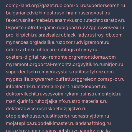
comp-land.org
7gazet.ru
bicom-oil.ru
superiorsearch.ru
bulgarianedvizhimost.ru
sn-hram.ru
senovosti.ru
fexer.ru
snite-mebel.ru
anamvkusno.ru
technosaratov.ru
0sporte.ru
9rota-game.ru
bigbad.ru
227gp.ru
wes-ex.ru
pro-kirpichi.ru
israelsale.ru
black-lady.ru
stroy-db.com
mynances.org
ladalike.ru
zozor.ru
dvigremont.ru
odnokartinki.ru
htccare.ru
blogizotovoy.ru
oysters-digital.ru
o-remonte.org
remontdoma.com
myremont.org
portal-remonta.org
vyitikho.ru
mirjon.ru
superdeutsch.ru
mycrazystars.ru
filosofyfree.com
mypetslife.org
warren-buffett.org
greleon.com
sp-or.ru
infoelectrik.ru
materialexpert.ru
detkiexpert.ru
doktorvilechit.ru
vsesvoimirykami.ru
instrumentgid.ru
manikjurinfo.ru
hozjajkainfo.ru
stroimaterials.ru
doktoradvice.ru
selskoehozjajstvo.ru
otopleniehouse.ru
justinterior.ru
chastnyjdom.ru
mojateplica.ru
podelkimaster.ru
landshaftblog.ru
garazhov.com
monamy.net
stroysnami.kz
lcna.kz