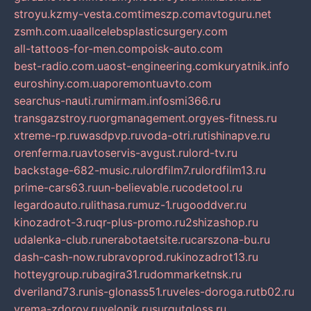
stroyu.kz
my-vesta.com
timeszp.com
avtoguru.net
zsmh.com.ua
allcelebsplasticsurgery.com
all-tattoos-for-men.com
poisk-auto.com
best-radio.com.ua
ost-engineering.com
kuryatnik.info
euroshiny.com.ua
poremontuavto.com
searchus-nauti.ru
mirmam.info
smi366.ru
transgazstroy.ru
orgmanagement.org
yes-fitness.ru
xtreme-rp.ru
wasdpvp.ru
voda-otri.ru
tishinapve.ru
orenferma.ru
avtoservis-avgust.ru
lord-tv.ru
backstage-682-music.ru
lordfilm7.ru
lordfilm13.ru
prime-cars63.ru
un-believable.ru
codetool.ru
legardoauto.ru
lithasa.ru
muz-1.ru
gooddver.ru
kinozadrot-3.ru
qr-plus-promo.ru
2shizashop.ru
udalenka-club.ru
nerabotaetsite.ru
carszona-bu.ru
dash-cash-now.ru
bravoprod.ru
kinozadrot13.ru
hotteygroup.ru
bagira31.ru
dommarketnsk.ru
dveriland73.ru
nis-glonass51.ru
veles-doroga.ru
tb02.ru
vrema-zdorov.ru
velonik.ru
surgutgloss.ru