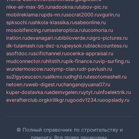
nike-air-max-95.ru
nadookna.ru
lubov-pic.ru
mobilreklama.ru
pds-nn.ru
socrat2000.ru
vgurin.ru
spksochi.ru
shkola-klassika.ru
sabeonline.ru
mosoblfencing.ru
masteroptica.ru
lucomoria.ru
iration.ru
devanagari.ru
biblioverde.ru
igro-pictures.ru
dk-tulamash.ru
s-dez-s.ru
peysok.ru
blackcountess.ru
asoftdoc.ru
scifichannel.ru
ocenka-appraisal.ru
mudconnector.ru
hitstih.ru
pik-finance.ru
vip-surfing.ru
wundermoscow.ru
olymp-clan.ru
dr-pavlush.ru
su2lgyoeucscn.ru
allkmv.ru
dhgfd.ru
tesotomeshell.ru
netoen.ru
web-digest.ru
changanqiyuana07.ru
kuper-dostavka.ru
edemvgelen.ru
ytyt.ru
infoelektrik.ru
everafterclub.org
kirillkgr.ru
goodv1234.ru
oopslady.ru
© Полный справочник по строительству и
ремонту. Все права защищены.