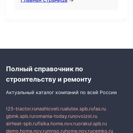
Полный справочник по
строительству и ремонту
Актуальный каталог компаний по всей России
t25-tractor.ru
nashicveti.ru
alutex.spb.ru
fas.ru
gbmk.spb.ru
romania-today.ru
novoizol.ru
airheat-spb.ru
fisika.home.nov.ru
orakul.spb.ru
demo.home.nov.ru
mnso.ru
home.nov.ru
cemko.ru