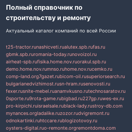
Полный справочник по
строительству и ремонту
Актуальный каталог компаний по всей России
t25-tractor.ru
nashicveti.ru
alutex.spb.ru
fas.ru
gbmk.spb.ru
romania-today.ru
novoizol.ru
airheat-spb.ru
fisika.home.nov.ru
orakul.spb.ru
demo.home.nov.ru
mnso.ru
home.nov.ru
cemko.ru
comp-land.org
7gazet.ru
bicom-oil.ru
superiorsearch.ru
bulgarianedvizhimost.ru
sn-hram.ru
senovosti.ru
fexer.ru
snite-mebel.ru
anamvkusno.ru
technosaratov.ru
0sporte.ru
9rota-game.ru
bigbad.ru
227gp.ru
wes-ex.ru
pro-kirpichi.ru
israelsale.ru
black-lady.ru
stroy-db.com
mynances.org
ladalike.ru
zozor.ru
dvigremont.ru
odnokartinki.ru
htccare.ru
blogizotovoy.ru
oysters-digital.ru
o-remonte.org
remontdoma.com