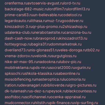
orenferma.ru
avtoservis-avgust.ru
lord-tv.ru
backstage-682-music.ru
lordfilm7.ru
lordfilm13.ru
prime-cars63.ru
un-believable.ru
codetool.ru
legardoauto.ru
lithasa.ru
muz-1.ru
gooddver.ru
kinozadrot-3.ru
qr-plus-promo.ru
2shizashop.ru
udalenka-club.ru
nerabotaetsite.ru
carszona-bu.ru
dash-cash-now.ru
bravoprod.ru
kinozadrot13.ru
hotteygroup.ru
bagira31.ru
dommarketnsk.ru
dveriland73.ru
nis-glonass51.ru
veles-doroga.ru
tb02.ru
vrema-zdorov.ru
velonik.ru
surgutgloss.ru
nike-air-max-95.ru
nadookna.ru
lubov-pic.ru
mobilreklama.ru
pds-nn.ru
socrat2000.ru
vgurin.ru
spksochi.ru
shkola-klassika.ru
sabeonline.ru
mosoblfencing.ru
masteroptica.ru
lucomoria.ru
iration.ru
devanagari.ru
biblioverde.ru
igro-pictures.ru
dk-tulamash.ru
s-dez-s.ru
peysok.ru
blackcountess.ru
asoftdoc.ru
scifichannel.ru
ocenka-appraisal.ru
mudconnector.ru
hitstih.ru
pik-finance.ru
vip-surfing.ru