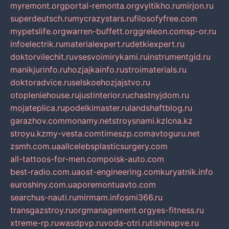
myremont.org
portal-remonta.org
vyitikho.ru
mirjon.ru
superdeutsch.ru
mycrazystars.ru
filosofyfree.com
mypetslife.org
warren-buffett.org
greleon.com
sp-or.ru
infoelectrik.ru
materialexpert.ru
detkiexpert.ru
doktorvilechit.ru
vsesvoimirykami.ru
instrumentgid.ru
manikjurinfo.ru
hozjajkainfo.ru
stroimaterials.ru
doktoradvice.ru
selskoehozjajstvo.ru
otopleniehouse.ru
justinterior.ru
chastnyjdom.ru
mojateplica.ru
podelkimaster.ru
landshaftblog.ru
garazhov.com
monamy.net
stroysnami.kz
lcna.kz
stroyu.kz
my-vesta.com
timeszp.com
avtoguru.net
zsmh.com.ua
allcelebsplasticsurgery.com
all-tattoos-for-men.com
poisk-auto.com
best-radio.com.ua
ost-engineering.com
kuryatnik.info
euroshiny.com.ua
poremontuavto.com
searchus-nauti.ru
mirmam.info
smi366.ru
transgazstroy.ru
orgmanagement.org
yes-fitness.ru
xtreme-rp.ru
wasdpvp.ru
voda-otri.ru
tishinapve.ru