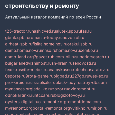
строительству и ремонту
Актуальный каталог компаний по всей России
t25-tractor.ru
nashicveti.ru
alutex.spb.ru
fas.ru
gbmk.spb.ru
romania-today.ru
novoizol.ru
airheat-spb.ru
fisika.home.nov.ru
orakul.spb.ru
demo.home.nov.ru
mnso.ru
home.nov.ru
cemko.ru
comp-land.org
7gazet.ru
bicom-oil.ru
superiorsearch.ru
bulgarianedvizhimost.ru
sn-hram.ru
senovosti.ru
fexer.ru
snite-mebel.ru
anamvkusno.ru
technosaratov.ru
0sporte.ru
9rota-game.ru
bigbad.ru
227gp.ru
wes-ex.ru
pro-kirpichi.ru
israelsale.ru
black-lady.ru
stroy-db.com
mynances.org
ladalike.ru
zozor.ru
dvigremont.ru
odnokartinki.ru
htccare.ru
blogizotovoy.ru
oysters-digital.ru
o-remonte.org
remontdoma.com
myremont.org
portal-remonta.org
vyitikho.ru
mirjon.ru
superdeutsch.ru
mycrazystars.ru
filosofyfree.com