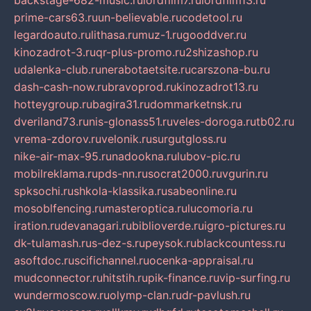
backstage-682-music.ru
lordfilm7.ru
lordfilm13.ru
prime-cars63.ru
un-believable.ru
codetool.ru
legardoauto.ru
lithasa.ru
muz-1.ru
gooddver.ru
kinozadrot-3.ru
qr-plus-promo.ru
2shizashop.ru
udalenka-club.ru
nerabotaetsite.ru
carszona-bu.ru
dash-cash-now.ru
bravoprod.ru
kinozadrot13.ru
hotteygroup.ru
bagira31.ru
dommarketnsk.ru
dveriland73.ru
nis-glonass51.ru
veles-doroga.ru
tb02.ru
vrema-zdorov.ru
velonik.ru
surgutgloss.ru
nike-air-max-95.ru
nadookna.ru
lubov-pic.ru
mobilreklama.ru
pds-nn.ru
socrat2000.ru
vgurin.ru
spksochi.ru
shkola-klassika.ru
sabeonline.ru
mosoblfencing.ru
masteroptica.ru
lucomoria.ru
iration.ru
devanagari.ru
biblioverde.ru
igro-pictures.ru
dk-tulamash.ru
s-dez-s.ru
peysok.ru
blackcountess.ru
asoftdoc.ru
scifichannel.ru
ocenka-appraisal.ru
mudconnector.ru
hitstih.ru
pik-finance.ru
vip-surfing.ru
wundermoscow.ru
olymp-clan.ru
dr-pavlush.ru