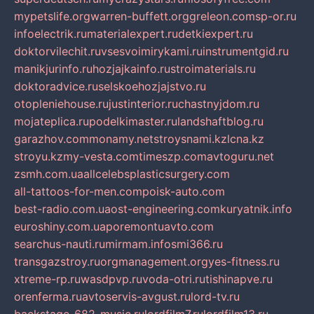
mypetslife.org
warren-buffett.org
greleon.com
sp-or.ru
infoelectrik.ru
materialexpert.ru
detkiexpert.ru
doktorvilechit.ru
vsesvoimirykami.ru
instrumentgid.ru
manikjurinfo.ru
hozjajkainfo.ru
stroimaterials.ru
doktoradvice.ru
selskoehozjajstvo.ru
otopleniehouse.ru
justinterior.ru
chastnyjdom.ru
mojateplica.ru
podelkimaster.ru
landshaftblog.ru
garazhov.com
monamy.net
stroysnami.kz
lcna.kz
stroyu.kz
my-vesta.com
timeszp.com
avtoguru.net
zsmh.com.ua
allcelebsplasticsurgery.com
all-tattoos-for-men.com
poisk-auto.com
best-radio.com.ua
ost-engineering.com
kuryatnik.info
euroshiny.com.ua
poremontuavto.com
searchus-nauti.ru
mirmam.info
smi366.ru
transgazstroy.ru
orgmanagement.org
yes-fitness.ru
xtreme-rp.ru
wasdpvp.ru
voda-otri.ru
tishinapve.ru
orenferma.ru
avtoservis-avgust.ru
lord-tv.ru