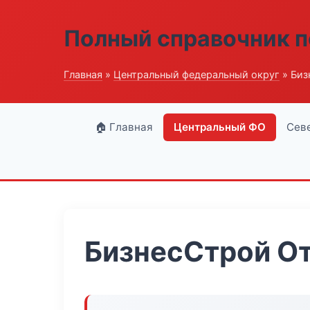
Полный справочник п
Главная
»
Центральный федеральный округ
» Биз
🏠 Главная
Центральный ФО
Сев
БизнесСтрой О