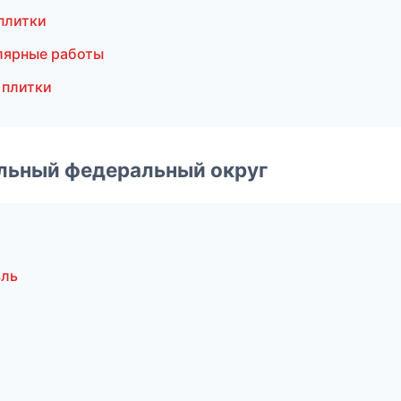
плитки
лярные работы
 плитки
альный федеральный округ
вль
ж