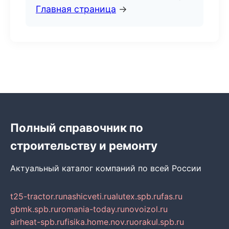
Главная страница
→
Полный справочник по
строительству и ремонту
Актуальный каталог компаний по всей России
t25-tractor.ru
nashicveti.ru
alutex.spb.ru
fas.ru
gbmk.spb.ru
romania-today.ru
novoizol.ru
airheat-spb.ru
fisika.home.nov.ru
orakul.spb.ru