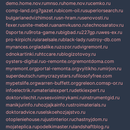
demo.home.nov.ru
mnso.ru
home.nov.ru
cemko.ru
comp-land.org
7gazet.ru
bicom-oil.ru
superiorsearch.ru
bulgarianedvizhimost.ru
sn-hram.ru
senovosti.ru
fexer.ru
snite-mebel.ru
anamvkusno.ru
technosaratov.ru
0sporte.ru
9rota-game.ru
bigbad.ru
227gp.ru
wes-ex.ru
pro-kirpichi.ru
israelsale.ru
black-lady.ru
stroy-db.com
mynances.org
ladalike.ru
zozor.ru
dvigremont.ru
odnokartinki.ru
htccare.ru
blogizotovoy.ru
oysters-digital.ru
o-remonte.org
remontdoma.com
myremont.org
portal-remonta.org
vyitikho.ru
mirjon.ru
superdeutsch.ru
mycrazystars.ru
filosofyfree.com
mypetslife.org
warren-buffett.org
greleon.com
sp-or.ru
infoelectrik.ru
materialexpert.ru
detkiexpert.ru
doktorvilechit.ru
vsesvoimirykami.ru
instrumentgid.ru
manikjurinfo.ru
hozjajkainfo.ru
stroimaterials.ru
doktoradvice.ru
selskoehozjajstvo.ru
otopleniehouse.ru
justinterior.ru
chastnyjdom.ru
mojateplica.ru
podelkimaster.ru
landshaftblog.ru