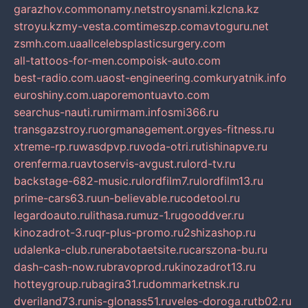
garazhov.com
monamy.net
stroysnami.kz
lcna.kz
stroyu.kz
my-vesta.com
timeszp.com
avtoguru.net
zsmh.com.ua
allcelebsplasticsurgery.com
all-tattoos-for-men.com
poisk-auto.com
best-radio.com.ua
ost-engineering.com
kuryatnik.info
euroshiny.com.ua
poremontuavto.com
searchus-nauti.ru
mirmam.info
smi366.ru
transgazstroy.ru
orgmanagement.org
yes-fitness.ru
xtreme-rp.ru
wasdpvp.ru
voda-otri.ru
tishinapve.ru
orenferma.ru
avtoservis-avgust.ru
lord-tv.ru
backstage-682-music.ru
lordfilm7.ru
lordfilm13.ru
prime-cars63.ru
un-believable.ru
codetool.ru
legardoauto.ru
lithasa.ru
muz-1.ru
gooddver.ru
kinozadrot-3.ru
qr-plus-promo.ru
2shizashop.ru
udalenka-club.ru
nerabotaetsite.ru
carszona-bu.ru
dash-cash-now.ru
bravoprod.ru
kinozadrot13.ru
hotteygroup.ru
bagira31.ru
dommarketnsk.ru
dveriland73.ru
nis-glonass51.ru
veles-doroga.ru
tb02.ru