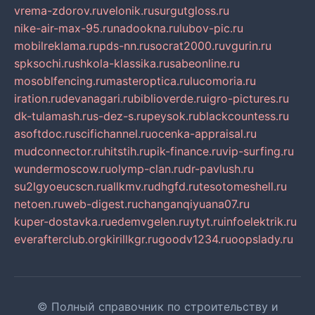
vrema-zdorov.ru
velonik.ru
surgutgloss.ru
nike-air-max-95.ru
nadookna.ru
lubov-pic.ru
mobilreklama.ru
pds-nn.ru
socrat2000.ru
vgurin.ru
spksochi.ru
shkola-klassika.ru
sabeonline.ru
mosoblfencing.ru
masteroptica.ru
lucomoria.ru
iration.ru
devanagari.ru
biblioverde.ru
igro-pictures.ru
dk-tulamash.ru
s-dez-s.ru
peysok.ru
blackcountess.ru
asoftdoc.ru
scifichannel.ru
ocenka-appraisal.ru
mudconnector.ru
hitstih.ru
pik-finance.ru
vip-surfing.ru
wundermoscow.ru
olymp-clan.ru
dr-pavlush.ru
su2lgyoeucscn.ru
allkmv.ru
dhgfd.ru
tesotomeshell.ru
netoen.ru
web-digest.ru
changanqiyuana07.ru
kuper-dostavka.ru
edemvgelen.ru
ytyt.ru
infoelektrik.ru
everafterclub.org
kirillkgr.ru
goodv1234.ru
oopslady.ru
© Полный справочник по строительству и