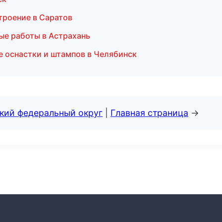
троение в Саратов
ые работы в Астрахань
ие оснастки и штампов в Челябинск
ский федеральный округ
|
Главная страница
→