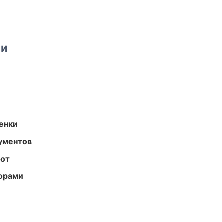
ми
енки
ументов
бот
торами