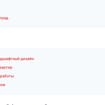
град
ндшафтный дизайн
вартир
 работы
лов